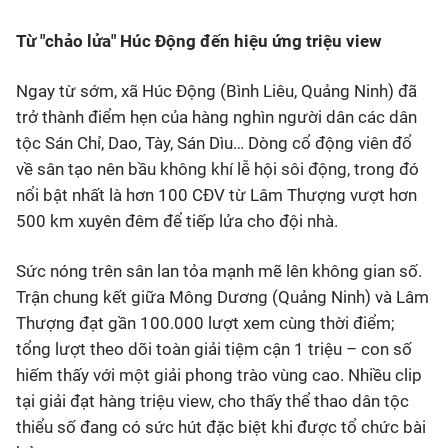
Từ "chảo lửa" Húc Động đến hiệu ứng triệu view
Ngay từ sớm, xã Húc Động (Bình Liêu, Quảng Ninh) đã
trở thành điểm hẹn của hàng nghìn người dân các dân
tộc Sán Chỉ, Dao, Tày, Sán Dìu… Dòng cổ động viên đổ
về sân tạo nên bầu không khí lễ hội sôi động, trong đó
nổi bật nhất là hơn 100 CĐV từ Lâm Thượng vượt hơn
500 km xuyên đêm để tiếp lửa cho đội nhà.
Sức nóng trên sân lan tỏa mạnh mẽ lên không gian số.
Trận chung kết giữa Mông Dương (Quảng Ninh) và Lâm
Thượng đạt gần 100.000 lượt xem cùng thời điểm;
tổng lượt theo dõi toàn giải tiệm cận 1 triệu – con số
hiếm thấy với một giải phong trào vùng cao. Nhiều clip
tại giải đạt hàng triệu view, cho thấy thể thao dân tộc
thiểu số đang có sức hút đặc biệt khi được tổ chức bài