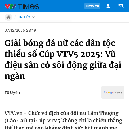
vtv.vn
TIN TỨC
Tin tức
07/12/2025 23:19
Move
Giải bóng đá nữ các dân tộc
Phong cách
Chuyên mục
Chân dung
thiểu số Cúp VTV5 2025: Vũ
Sự kiện
Tin tức
điệu sân cỏ sôi động giữa đại
Bóng đá
Thể thao điện tử
ngàn
Move
Các môn khác
Video
Phong cách
Tố Uyên
Bên lề
Chân dung
VTV.vn - Chức vô địch của đội nữ Lâm Thượng
(Lào Cai) tại Cúp VTV5 không chỉ là chiến thắng
Sự kiện
thể thao mà còn khẳng định sức hút mạnh mẽ