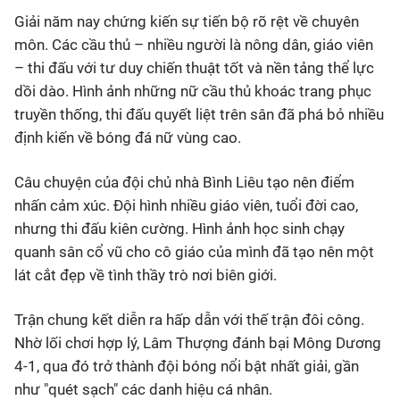
Giải năm nay chứng kiến sự tiến bộ rõ rệt về chuyên
môn. Các cầu thủ – nhiều người là nông dân, giáo viên
– thi đấu với tư duy chiến thuật tốt và nền tảng thể lực
dồi dào. Hình ảnh những nữ cầu thủ khoác trang phục
truyền thống, thi đấu quyết liệt trên sân đã phá bỏ nhiều
định kiến về bóng đá nữ vùng cao.
Câu chuyện của đội chủ nhà Bình Liêu tạo nên điểm
nhấn cảm xúc. Đội hình nhiều giáo viên, tuổi đời cao,
nhưng thi đấu kiên cường. Hình ảnh học sinh chạy
quanh sân cổ vũ cho cô giáo của mình đã tạo nên một
lát cắt đẹp về tình thầy trò nơi biên giới.
Trận chung kết diễn ra hấp dẫn với thế trận đôi công.
Nhờ lối chơi hợp lý, Lâm Thượng đánh bại Mông Dương
4-1, qua đó trở thành đội bóng nổi bật nhất giải, gần
như "quét sạch" các danh hiệu cá nhân.