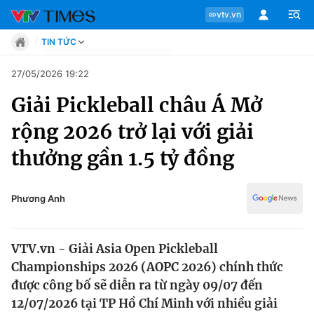
vtv.vn
TIN TỨC
Tin tức
27/05/2026 19:22
Move
Giải Pickleball châu Á Mở
Phong cách
Chuyên mục
Chân dung
rộng 2026 trở lại với giải
Sự kiện
Tin tức
thưởng gần 1.5 tỷ đồng
Bóng đá
Thể thao điện tử
Move
Các môn khác
Phương Anh
Video
Phong cách
Bên lề
VTV.vn - Giải Asia Open Pickleball
Chân dung
Championships 2026 (AOPC 2026) chính thức
được công bố sẽ diễn ra từ ngày 09/07 đến
12/07/2026 tại TP Hồ Chí Minh với nhiều giải
Sự kiện