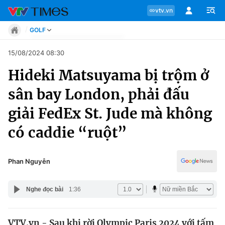
vtv.vn
GOLF
Tin tức
15/08/2024 08:30
Move
Hideki Matsuyama bị trộm ở
Phong cách
Chuyên mục
Chân dung
sân bay London, phải đấu
Sự kiện
Tin tức
giải FedEx St. Jude mà không
Bóng đá
Thể thao điện tử
có caddie “ruột”
Move
Các môn khác
Video
Phong cách
Phan Nguyễn
Bên lề
Chân dung
Nghe đọc bài
1:36
Sự kiện
VTV.vn - Sau khi rời Olympic Paris 2024 với tấm