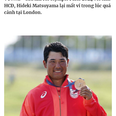
HCĐ, Hideki Matsuyama lại mất ví trong lúc quá
Bóng đá
cảnh tại London.
​
Thể thao Điện tử
Các môn khác
VIDEO
Bên lề