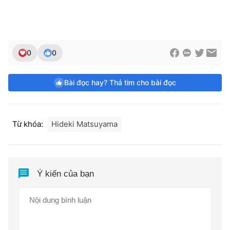
0
0
Bài đọc hay? Thả tim cho bài đọc
Từ khóa:
Hideki Matsuyama
Ý kiến của bạn