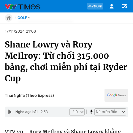
vtv.vn
GOLF
Tin tức
17/11/2024 21:06
Move
Shane Lowry và Rory
Phong cách
Chuyên mục
Chân dung
McIlroy: Từ chối 315.000
Sự kiện
Tin tức
bảng, chơi miễn phí tại Ryder
Bóng đá
Thể thao điện tử
Cup
Move
Các môn khác
Video
Phong cách
Thái Nghĩa (Theo Express)
Bên lề
Chân dung
Nghe đọc bài
2:53
Sự kiện
VTV.vn - Rory McIlroy và Shane Lowry khẳng