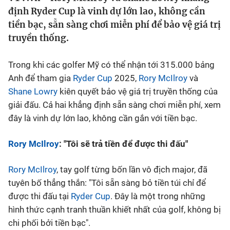
định Ryder Cup là vinh dự lớn lao, không cần
Bóng đá
tiền bạc, sẵn sàng chơi miễn phí để bảo vệ giá trị
truyền thống.
Thể thao Điện tử
Trong khi các golfer Mỹ có thể nhận tới 315.000 bảng
Anh để tham gia
Ryder Cup
2025,
Rory McIlroy
và
Các môn khác
Shane Lowry
kiên quyết bảo vệ giá trị truyền thống của
giải đấu. Cả hai khẳng định sẵn sàng chơi miễn phí, xem
VIDEO
đây là vinh dự lớn lao, không cần gắn với tiền bạc.
Bên lề
Rory McIlroy
: "Tôi sẽ trả tiền để được thi đấu"
Rory McIlroy
, tay golf từng bốn lần vô địch major, đã
tuyên bố thẳng thắn: "Tôi sẵn sàng bỏ tiền túi chỉ để
được thi đấu tại
Ryder Cup
. Đây là một trong những
hình thức cạnh tranh thuần khiết nhất của golf, không bị
chi phối bởi tiền bạc".