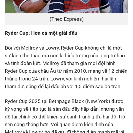
(Theo Express)
Ryder Cup: Hơn cả một giải đấu
Đối với McIlroy và Lowry, Ryder Cup không chỉ là một
sự kiện thể thao mà còn là biểu tượng của lòng tự hào
và tình đoàn kết. McIlroy đã tham gia mọi đội hình
Ryder Cup của châu Âu từ năm 2010, mang về 12 chiến
thắng trong 24 trận. Lowry, với kinh nghiệm hai lần
tham dự, cũng để lại dấu ấn với 1,5 điểm sau ba trận.
Ryder Cup 2025 tại Bethpage Black (New York) được
kỳ vọng sẽ tiếp tục là sàn đấu đầy hấp dẫn, nhưng vấn
đề tài chính có thể khiến sự cạnh tranh giữa hai đội trở
nên căng thẳng hơn. Với quan điểm kiên định của
McIlroy và Lowry, họ đã gửi đi thông điệp mạnh mẽ về