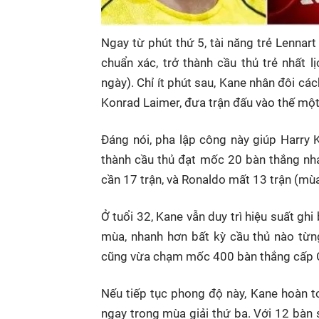
Ngay từ phút thứ 5, tài năng trẻ Lenna
chuẩn xác, trở thành cầu thủ trẻ nhất 
ngày). Chỉ ít phút sau, Kane nhân đôi c
Konrad Laimer, đưa trận đấu vào thế một
Đáng nói, pha lập công này giúp Harry 
thành cầu thủ đạt mốc 20 bàn thắng nha
cần 17 trận, và Ronaldo mất 13 trận (m
Ở tuổi 32, Kane vẫn duy trì hiệu suất gh
mùa, nhanh hơn bất kỳ cầu thủ nào từn
cũng vừa chạm mốc 400 bàn thắng cấp CL
Nếu tiếp tục phong độ này, Kane hoàn to
ngay trong mùa giải thứ ba. Với 12 bàn