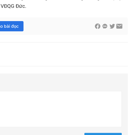
ải VĐQG Đức.
ho bài đọc