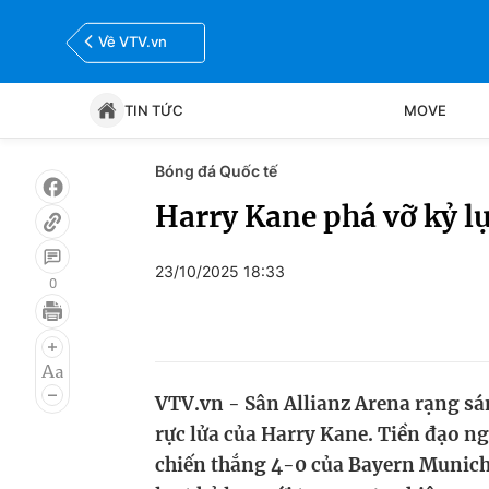
Về VTV.vn
TIN TỨC
MOVE
Bóng đá Quốc tế
Tin tức
Move
Harry Kane phá vỡ kỷ l
Bóng đá
Thể thao Điện tử
23/10/2025 18:33
0
VTV.vn - Sân Allianz Arena rạng sá
rực lửa của Harry Kane. Tiền đạo n
chiến thắng 4-0 của Bayern Munich 