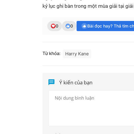
kỷ lục ghi bàn trong một mùa giải tại gi
0
0
Bài đọc hay? Thả tim c
Từ khóa:
Harry Kane
Ý kiến của bạn