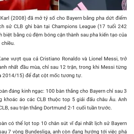
rt Karl (2008) đã mở tỷ số cho Bayern bằng pha dứt điểm
lịch sử CLB ghi bàn tại Champions League (17 tuổi 242
ách biệt bằng cú đệm bóng cận thành sau pha kiến tạo của
 chiều.
Kane vượt qua cả Cristiano Ronaldo và Lionel Messi, trở
nh nhất đầu mùa, chỉ sau 12 trận, trong khi Messi từng
ùa 2014/15) để đạt cột mốc tương tự.
i bàn đáng kinh ngạc: 100 bàn thắng cho Bayern chỉ sau 3
g khoác áo các CLB thuộc top 5 giải đấu châu Âu. Anh
B, sau trận thắng Dortmund 2-1 cuối tuần trước.
àn có thể lọt top 10 chân sút vĩ đại nhất lịch sử Bayern
 sau 7 vòng Bundesliga, anh còn đang hướng tới việc phá