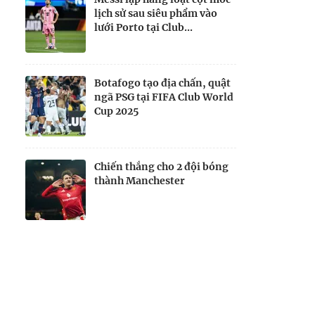
lịch sử sau siêu phẩm vào
lưới Porto tại Club...
Botafogo tạo địa chấn, quật
ngã PSG tại FIFA Club World
Cup 2025
Chiến thắng cho 2 đội bóng
thành Manchester