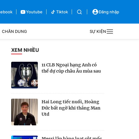
cebook
Youtube
Tiktok
Đăng nhập
CHÂN DUNG
SỰ KIỆN
g
XEM NHIỀU
Sự kiện
11 CLB Ngoại hạng Anh có
thể dự cúp châu Âu mùa sau
Bên lề
Hai Long tiếc nuối, Hoàng
Đức bất ngờ khi thắng Man
Utd
Messi lập hàng loạt cột mốc