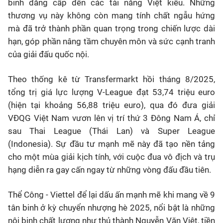
binh đẳng cấp đến các tài năng Việt kiều. Những
thương vụ này không còn mang tính chất ngẫu hứng
mà đã trở thành phần quan trọng trong chiến lược dài
hạn, góp phần nâng tầm chuyên môn và sức cạnh tranh
của giải đấu quốc nội.
Theo thống kê từ Transfermarkt hồi tháng 8/2025,
tổng trị giá lực lượng V-League đạt 53,74 triệu euro
(hiện tại khoảng 56,88 triệu euro), qua đó đưa giải
VĐQG Việt Nam vươn lên vị trí thứ 3 Đông Nam Á, chỉ
sau Thai League (Thái Lan) và Super League
(Indonesia). Sự đầu tư mạnh mẽ này đã tạo nền tảng
cho một mùa giải kịch tính, với cuộc đua vô địch và trụ
hạng diễn ra gay cấn ngay từ những vòng đấu đầu tiên.
Thể Công - Viettel để lại dấu ấn mạnh mẽ khi mang về 9
tân binh ở kỳ chuyển nhượng hè 2025, nổi bật là những
nội binh chất lượng như thủ thành Nguyễn Văn Việt, tiền