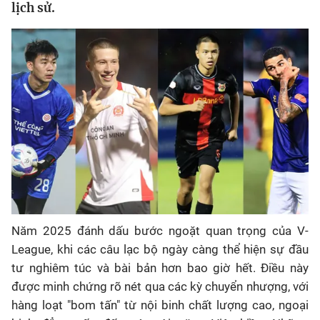
lịch sử.
Bóng đá
Thể thao Điện tử
Các môn khác
VIDEO
Bên lề
Năm 2025 đánh dấu bước ngoặt quan trọng của V-
League, khi các câu lạc bộ ngày càng thể hiện sự đầu
tư nghiêm túc và bài bản hơn bao giờ hết. Điều này
được minh chứng rõ nét qua các kỳ chuyển nhượng, với
hàng loạt "bom tấn" từ nội binh chất lượng cao, ngoại