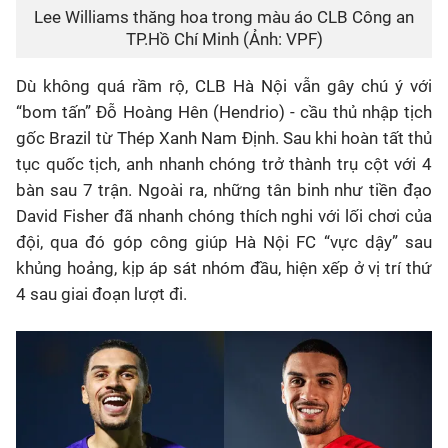
Lee Williams thăng hoa trong màu áo CLB Công an
TP.Hồ Chí Minh (Ảnh: VPF)
Dù không quá rầm rộ, CLB Hà Nội vẫn gây chú ý với
“bom tấn” Đỗ Hoàng Hên (Hendrio) - cầu thủ nhập tịch
gốc Brazil từ Thép Xanh Nam Định. Sau khi hoàn tất thủ
tục quốc tịch, anh nhanh chóng trở thành trụ cột với 4
bàn sau 7 trận. Ngoài ra, những tân binh như tiền đạo
David Fisher đã nhanh chóng thích nghi với lối chơi của
đội, qua đó góp công giúp Hà Nội FC “vực dậy” sau
khủng hoảng, kịp áp sát nhóm đầu, hiện xếp ở vị trí thứ
4 sau giai đoạn lượt đi.