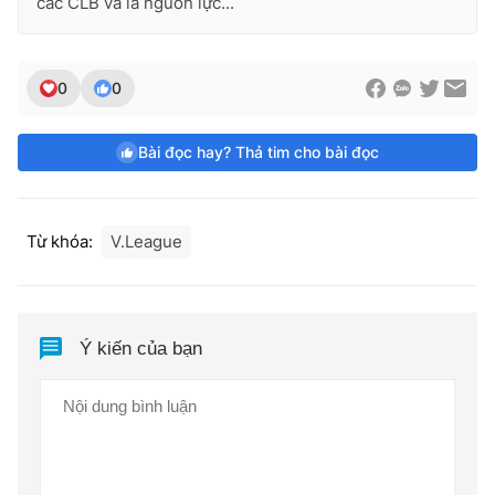
các CLB và là nguồn lực...
0
0
Bài đọc hay? Thả tim cho bài đọc
Từ khóa:
V.League
Ý kiến của bạn