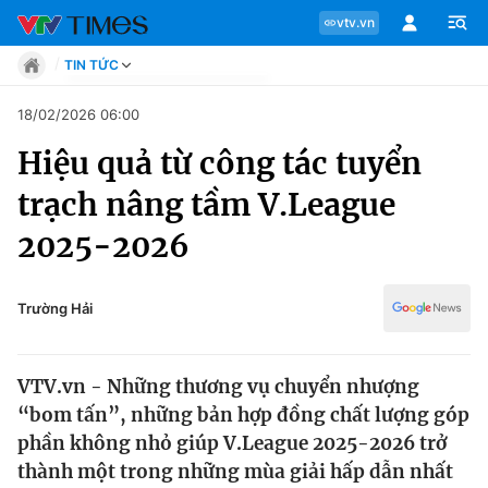
vtv.vn
TIN TỨC
Tin tức
18/02/2026 06:00
Move
Hiệu quả từ công tác tuyển
Phong cách
Chuyên mục
Chân dung
trạch nâng tầm V.League
Sự kiện
Tin tức
2025-2026
Bóng đá
Thể thao điện tử
Move
Các môn khác
Trường Hải
Video
Phong cách
Bên lề
VTV.vn - Những thương vụ chuyển nhượng
Chân dung
“bom tấn”, những bản hợp đồng chất lượng góp
phần không nhỏ giúp V.League 2025-2026 trở
thành một trong những mùa giải hấp dẫn nhất
Sự kiện