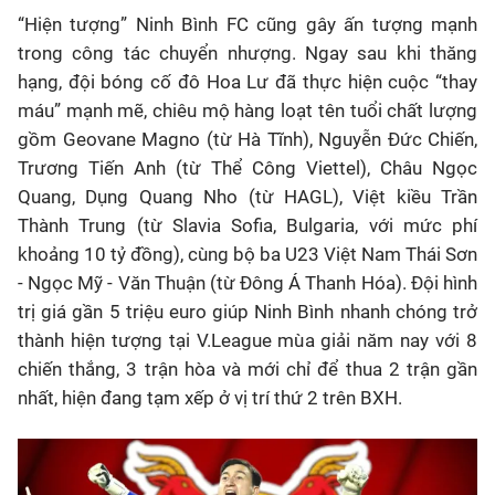
“Hiện tượng” Ninh Bình FC cũng gây ấn tượng mạnh
trong công tác chuyển nhượng. Ngay sau khi thăng
hạng, đội bóng cố đô Hoa Lư đã thực hiện cuộc “thay
máu” mạnh mẽ, chiêu mộ hàng loạt tên tuổi chất lượng
gồm Geovane Magno (từ Hà Tĩnh), Nguyễn Đức Chiến,
Trương Tiến Anh (từ Thể Công Viettel), Châu Ngọc
Quang, Dụng Quang Nho (từ HAGL), Việt kiều Trần
Thành Trung (từ Slavia Sofia, Bulgaria, với mức phí
khoảng 10 tỷ đồng), cùng bộ ba U23 Việt Nam Thái Sơn
- Ngọc Mỹ - Văn Thuận (từ Đông Á Thanh Hóa). Đội hình
trị giá gần 5 triệu euro giúp Ninh Bình nhanh chóng trở
thành hiện tượng tại V.League mùa giải năm nay với 8
chiến thắng, 3 trận hòa và mới chỉ để thua 2 trận gần
nhất, hiện đang tạm xếp ở vị trí thứ 2 trên BXH.