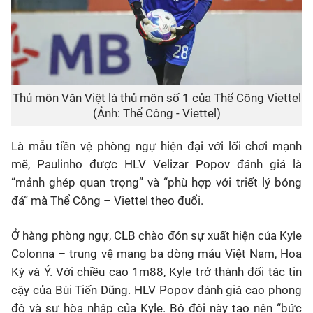
Thủ môn Văn Việt là thủ môn số 1 của Thể Công Viettel
(Ảnh: Thể Công - Viettel)
Là mẫu tiền vệ phòng ngự hiện đại với lối chơi mạnh
mẽ, Paulinho được HLV Velizar Popov đánh giá là
“mảnh ghép quan trọng” và “phù hợp với triết lý bóng
đá” mà Thể Công – Viettel theo đuổi.
Ở hàng phòng ngự, CLB chào đón sự xuất hiện của Kyle
Colonna – trung vệ mang ba dòng máu Việt Nam, Hoa
Kỳ và Ý. Với chiều cao 1m88, Kyle trở thành đối tác tin
cậy của Bùi Tiến Dũng. HLV Popov đánh giá cao phong
độ và sự hòa nhập của Kyle. Bộ đôi này tạo nên “bức