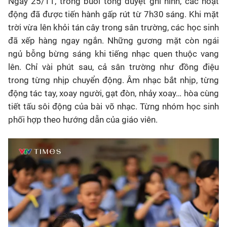
Ngày 25/11, trong buổi tổng duyệt ghi hình, các hoạt
động đã được tiến hành gấp rút từ 7h30 sáng. Khi mặt
trời vừa lên khỏi tán cây trong sân trường, các học sinh
đã xếp hàng ngay ngắn. Những gương mặt còn ngái
ngủ bỗng bừng sáng khi tiếng nhạc quen thuộc vang
lên. Chỉ vài phút sau, cả sân trường như đồng điệu
trong từng nhịp chuyển động. Âm nhạc bắt nhịp, từng
động tác tay, xoay người, gạt đòn, nhảy xoay… hòa cùng
tiết tấu sôi động của bài võ nhạc. Từng nhóm học sinh
phối hợp theo hướng dẫn của giáo viên.