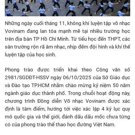
Những ngày cuối tháng 11, không khí luyện tập võ nhạc
Vovinam đang lan tỏa mạnh mẽ tại nhiều trường học
trên địa bàn TP Hồ Chí Minh. Từ tiểu học đến THPT, các
sân trường rộn rã âm nhạc, nhịp đếm đội hình và khí thế
luyện tập của học sinh.
Phong trào được triển khai theo Công văn số
2981/SGDĐT-HSSV ngày 06/10/2025 của Sở Giáo dục
và Đào tạo TP.HCM nhằm chào mừng kỷ niệm 50 năm
ngành giáo dục thành phố. Trong chuỗi hoạt động này,
chương trình
Đồng diễn Võ nhạc Vovinam
được xác
định là tâm điểm, hướng tới việc xác lập
4 kỷ lục quy
mô quốc gia và thế giới
, đánh dấu dấu mốc chưa từng
có của phong trào thể thao học đường Việt Nam.