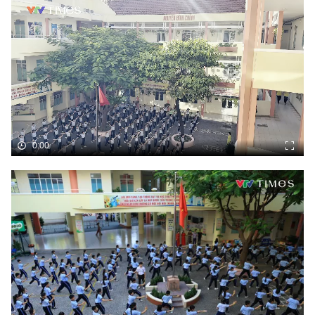
Bóng đá
Thể thao Điện tử
Các môn khác
0:00
VIDEO
Bên lề