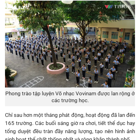
Phong trào tập luyện Võ nhạc Vovinam được lan rộng ở
các trường học.
Chỉ sau hơn một tháng phát động, hoạt động đã lan đến
165 trường
. Các buổi sáng giờ ra chơi, tiết thể dục hay
tổng duyệt đều tràn đầy năng lượng, tạo nên hình ảnh
sinh hoạt thể chất thống nhất và rộng khắp thành phố.