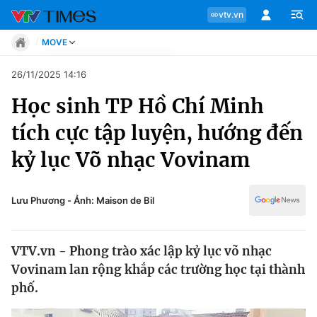
vtv.vn
MOVE
Tin tức
26/11/2025 14:16
Move
Học sinh TP Hồ Chí Minh
Phong cách
Chuyên mục
Chân dung
tích cực tập luyện, hướng đến
Sự kiện
Tin tức
kỷ lục Võ nhạc Vovinam
Bóng đá
Thể thao điện tử
Move
Các môn khác
Lưu Phương - Ảnh: Maison de Bil
Video
Phong cách
Bên lề
VTV.vn - Phong trào xác lập kỷ lục võ nhạc
Chân dung
Vovinam lan rộng khắp các trường học tại thành
phố.
Sự kiện