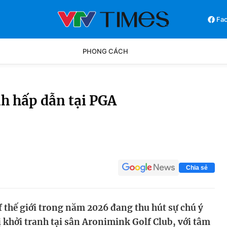
Fa
PHONG CÁCH
Phong cách
Chân dun
h hấp dẫn tại PGA
Các môn khác
Video
Chia sẻ
f thế giới trong năm 2026 đang thu hút sự chú ý
khởi tranh tại sân Aronimink Golf Club, với tâm