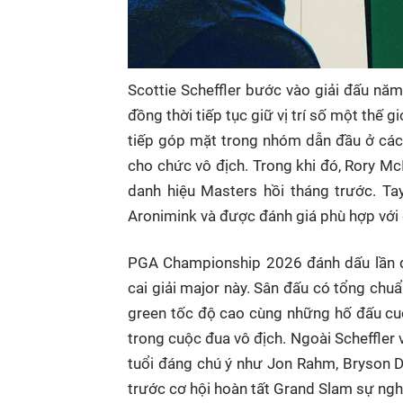
Scottie Scheffler bước vào giải đấu nă
đồng thời tiếp tục giữ vị trí số một thế g
tiếp góp mặt trong nhóm dẫn đầu ở các 
cho chức vô địch. Trong khi đó, Rory Mc
danh hiệu Masters hồi tháng trước. Tay
Aronimink và được đánh giá phù hợp với đ
PGA Championship 2026 đánh dấu lần đ
cai giải major này. Sân đấu có tổng chu
green tốc độ cao cùng những hố đấu cuối
trong cuộc đua vô địch. Ngoài Scheffler 
tuổi đáng chú ý như Jon Rahm, Bryson 
trước cơ hội hoàn tất Grand Slam sự ng