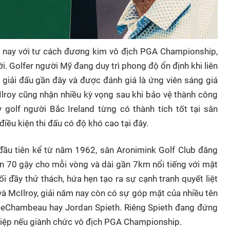
m nay với tư cách đương kim vô địch PGA Championship,
iới. Golfer người Mỹ đang duy trì phong độ ổn định khi liên
giải đấu gần đây và được đánh giá là ứng viên sáng giá
Ilroy cũng nhận nhiều kỳ vọng sau khi bảo vệ thành công
 golf người Bắc Ireland từng có thành tích tốt tại sân
iều kiện thi đấu có độ khó cao tại đây.
ầu tiên kể từ năm 1962, sân Aronimink Golf Club đăng
ẩn 70 gậy cho mỗi vòng và dài gần 7km nổi tiếng với mặt
 đầy thử thách, hứa hẹn tạo ra sự cạnh tranh quyết liệt
và McIlroy, giải năm nay còn có sự góp mặt của nhiều tên
DeChambeau hay Jordan Spieth. Riêng Spieth đang đứng
hiệp nếu giành chức vô địch PGA Championship.