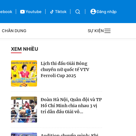
cebook
Youtube
Tiktok
Đăng nhập
CHÂN DUNG
SỰ KIỆN
g
XEM NHIỀU
Sự kiện
Lịch thi đấu Giải Bóng
chuyền nữ quốc tế VTV
Bên lề
Ferroli Cup 2025
Đoàn Hà Nội, Quân đội và TP
Hồ Chí Minh chia nhau 3 vị
trí dẫn đầu Giải vô...
Audition chuyển mình: Khi