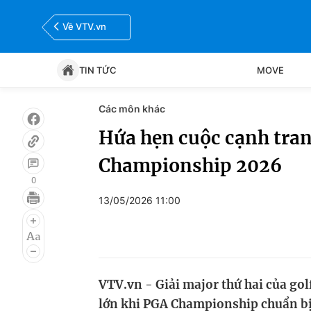
Về VTV.vn
TIN TỨC
MOVE
Các môn khác
Tin tức
Move
Hứa hẹn cuộc cạnh tran
Championship 2026
Bóng đá
Thể thao Điện tử
0
13/05/2026 11:00
VTV.vn - Giải major thứ hai của gol
lớn khi PGA Championship chuẩn bị 