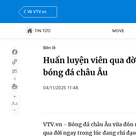
Về VTV.vn
TIN TỨC
MOVE
Bên lề
Tin tức
Move
Huấn luyện viên qua đờ
bóng đá châu Âu
Bóng đá
Thể thao Điện tử
0
04/11/2025 11:48
VTV.vn - Bóng đá châu Âu vừa đón 
qua đời ngay trong lúc đang chỉ đạo