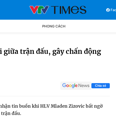
Fa
PHONG CÁCH
Phong cách
Chân dun
i giữa trận đấu, gây chấn động
Các môn khác
Video
Chia sẻ
nhận tin buồn khi HLV Mladen Zizovic bất ngờ
 trận đấu.