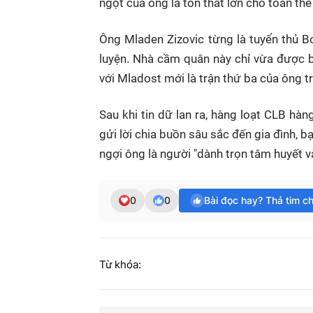
ngột của ông là tổn thất lớn cho toàn th
Ông Mladen Zizovic từng là tuyển thủ B
luyện. Nhà cầm quân này chỉ vừa được 
với Mladost mới là trận thứ ba của ông t
Sau khi tin dữ lan ra, hàng loạt CLB hà
gửi lời chia buồn sâu sắc đến gia đình, 
ngợi ông là người "dành trọn tâm huyết v
0
0
Bài đọc hay? Thả tim c
Từ khóa: