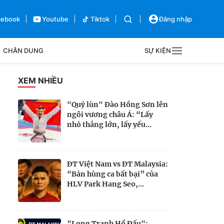
cebook
Youtube
Tiktok
Đăng nhập
CHÂN DUNG
SỰ KIỆN
g
XEM NHIỀU
Sự kiện
"Quỷ lùn" Đào Hồng Sơn lên
ngôi vương châu Á: “Lấy
Bên lề
nhỏ thắng lớn, lấy yếu...
ĐT Việt Nam vs ĐT Malaysia:
“Bản hùng ca bất bại” của
HLV Park Hang Seo,...
"Long Tranh Hổ Đấu":