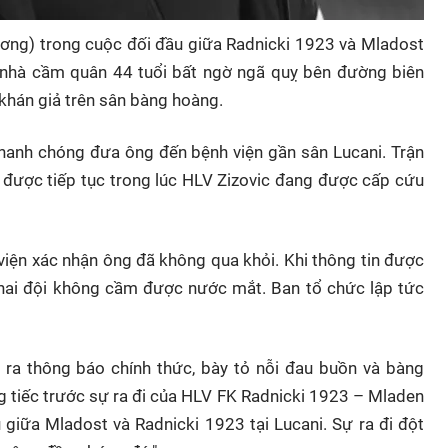
hương) trong cuộc đối đầu giữa Radnicki 1923 và Mladost
, nhà cầm quân 44 tuổi bất ngờ ngã quỵ bên đường biên
 khán giả trên sân bàng hoàng.
 nhanh chóng đưa ông đến bệnh viện gần sân Lucani. Trận
ó được tiếp tục trong lúc HLV Zizovic đang được cấp cứu
 viện xác nhận ông đã không qua khỏi. Khi thông tin được
n hai đội không cầm được nước mắt. Ban tổ chức lập tức
 ra thông báo chính thức, bày tỏ nỗi đau buồn và bàng
g tiếc trước sự ra đi của HLV FK Radnicki 1923 – Mladen
u giữa Mladost và Radnicki 1923 tại Lucani. Sự ra đi đột