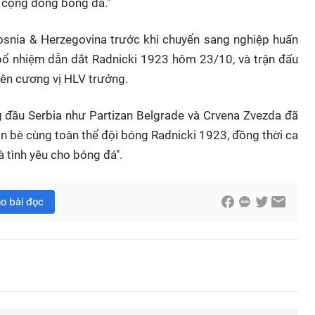
ể cộng đồng bóng đá."
osnia & Herzegovina trước khi chuyển sang nghiệp huấn
bổ nhiệm dẫn dắt Radnicki 1923 hôm 23/10, và trận đấu
rên cương vị HLV trưởng.
ng đầu Serbia như Partizan Belgrade và Crvena Zvezda đã
bạn bè cùng toàn thể đội bóng Radnicki 1923, đồng thời ca
à tình yêu cho bóng đá".
ho bài đọc