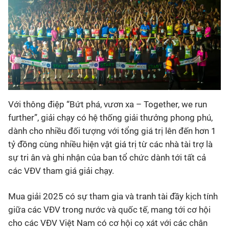
Với thông điệp “Bứt phá, vươn xa – Together, we run
further”, giải chạy có hệ thống giải thưởng phong phú,
dành cho nhiều đối tượng với tổng giá trị lên đến hơn 1
tỷ đồng cùng nhiều hiện vật giá trị từ các nhà tài trợ là
sự tri ân và ghi nhận của ban tổ chức dành tới tất cả
các VĐV tham giá giải chạy.
Mua giải 2025 có sự tham gia và tranh tài đầy kịch tính
giữa các VĐV trong nước và quốc tế, mang tới cơ hội
cho các VĐV Việt Nam có cơ hội cọ xát với các chân