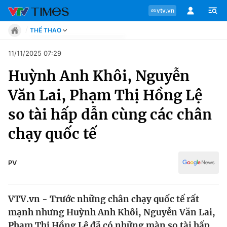
vtv.vn
THỂ THAO
Tin tức
11/11/2025 07:29
Move
Huỳnh Anh Khôi, Nguyễn
Phong cách
Chuyên mục
Chân dung
Văn Lai, Phạm Thị Hồng Lệ
Sự kiện
Tin tức
so tài hấp dẫn cùng các chân
Bóng đá
Thể thao điện tử
chạy quốc tế
Move
Các môn khác
Video
Phong cách
PV
Bên lề
Chân dung
VTV.vn - Trước những chân chạy quốc tế rất
mạnh nhưng Huỳnh Anh Khôi, Nguyễn Văn Lai,
Sự kiện
Phạm Thị Hồng Lệ đã có những màn so tài hấp