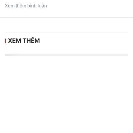
Xem thêm bình luận
XEM THÊM
HLV Kim Sang-sik nói về lựa chọn nhân