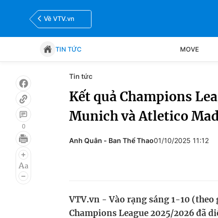
Về VTV.vn
TIN TỨC
MOVE
Tin tức
Tin tức
Move
Kết quả Champions Leag
Munich và Atletico Ma
Bóng đá
Thể thao Điện tử
0
Anh Quân - Ban Thể Thao
01/10/2025 11:12
VTV.vn - Vào rạng sáng 1-10 (theo 
Champions League 2025/2026 đã diễn