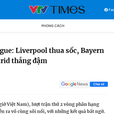
Fa
PHONG CÁCH
Phong cách
Chân dun
ue: Liverpool thua sốc, Bayern
drid thắng đậm
Các môn khác
Video
Chia sẻ
giờ Việt Nam), lượt trận thứ 2 vòng phân hạng
 ra vô cùng sôi nổi, với những kết quả bất ngờ.