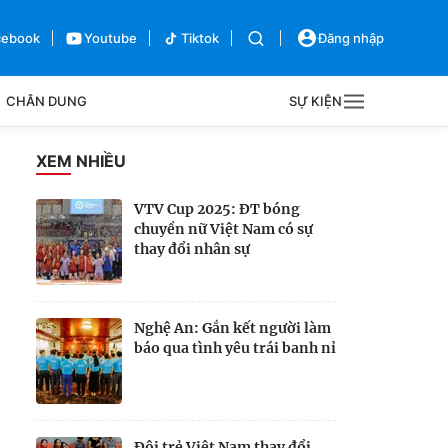
cebook
Youtube
Tiktok
Đăng nhập
CHÂN DUNG
SỰ KIỆN
g
XEM NHIỀU
Sự kiện
VTV Cup 2025: ĐT bóng
chuyền nữ Việt Nam có sự
Bên lề
thay đổi nhân sự
Nghệ An: Gắn kết người làm
báo qua tình yêu trái banh nỉ
Đội trẻ Việt Nam thay đổi