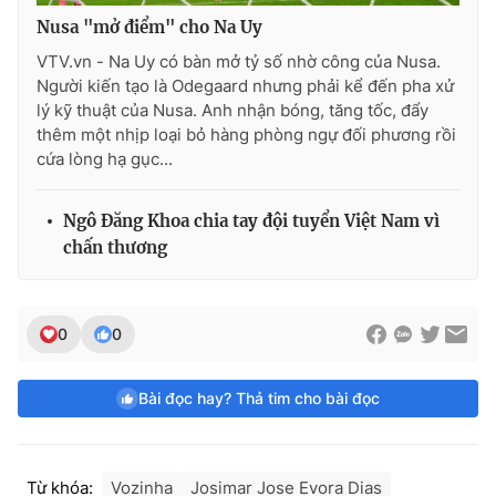
Nusa "mở điểm" cho Na Uy
VTV.vn - Na Uy có bàn mở tỷ số nhờ công của Nusa.
Người kiến tạo là Odegaard nhưng phải kể đến pha xử
lý kỹ thuật của Nusa. Anh nhận bóng, tăng tốc, đẩy
thêm một nhịp loại bỏ hàng phòng ngự đối phương rồi
cứa lòng hạ gục...
Ngô Đăng Khoa chia tay đội tuyển Việt Nam vì
chấn thương
0
0
Bài đọc hay? Thả tim cho bài đọc
Từ khóa:
Vozinha
Josimar Jose Evora Dias