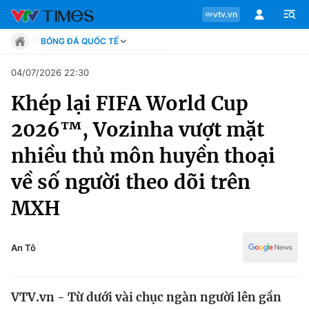
vtv.vn
BÓNG ĐÁ QUỐC TẾ
Tin tức
04/07/2026 22:30
Move
Khép lại FIFA World Cup
Phong cách
Chuyên mục
Chân dung
2026™, Vozinha vượt mặt
Sự kiện
Tin tức
nhiều thủ môn huyền thoại
Bóng đá
Thể thao điện tử
về số người theo dõi trên
Move
Các môn khác
MXH
Video
Phong cách
Bên lề
An Tô
Chân dung
VTV.vn - Từ dưới vài chục ngàn người lên gần
Sự kiện