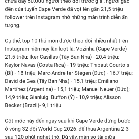
chưa đầy 50.000 người theo dõi trước giải, người gác
đền của tuyển Cape Verde đã vọt lên gần 21,5 triệu
follower trên Instagram nhờ những màn trình diễn ấn
tượng.
Cụ thể, top 10 thủ môn được theo dõi nhiều nhất trên
Instagram hiện nay lần lượt là: Vozinha (Cape Verde) -
21,5 triệu; Iker Casillas (Tây Ban Nha) - 20,4 triệu;
Keylor Navas (Costa Rica) - 19 triệu; Thibaut Courtois
(Bỉ) - 18 triệu; Marc-Andre ter Stegen (Đức) - 16,7 triệu;
David de Gea (Tây Ban Nha) - 15,1 triệu; Emiliano
Martínez (Argentina) - 15,1 triệu; Manuel Neuer (Đức);
14,9 triệu; Gianluigi Buffon (Ý) - 10,9 triệu; Alisson
Becker (Brazil)- 9,1 triệu
Cột mốc này đến ngay sau khi Cape Verde dừng bước
ở vòng 32 đội World Cup 2026, để thua Argentina 2-3
sau 120 phút nghẹt thở. Dù vậy, màn so tài giữa