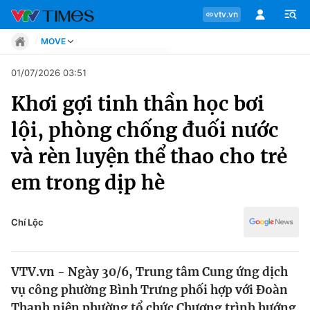
vtv.vn
MOVE
Tin tức
01/07/2026 03:51
Move
Khơi gợi tinh thần học bơi
Phong cách
Chuyên mục
Chân dung
lội, phòng chống đuối nước
Sự kiện
Tin tức
và rèn luyện thể thao cho trẻ
Bóng đá
Thể thao điện tử
em trong dịp hè
Move
Các môn khác
Video
Phong cách
Chí Lộc
Bên lề
Chân dung
VTV.vn - Ngày 30/6, Trung tâm Cung ứng dịch
vụ công phường Bình Trưng phối hợp với Đoàn
Sự kiện
Thanh niên phường tổ chức Chương trình hướng