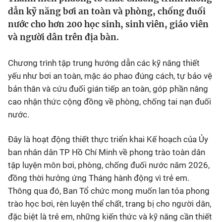
dẫn kỹ năng bơi an toàn và phòng, chống đuối
Bóng đá
nước cho hơn 200 học sinh, sinh viên, giáo viên
và người dân trên địa bàn.
Thể thao Điện tử
Chương trình tập trung hướng dẫn các kỹ năng thiết
yếu như bơi an toàn, mặc áo phao đúng cách, tự bảo vệ
Các môn khác
bản thân và cứu đuối gián tiếp an toàn, góp phần nâng
cao nhận thức cộng đồng về phòng, chống tai nạn đuối
VIDEO
nước.
Bên lề
Đây là hoạt động thiết thực triển khai Kế hoạch của Ủy
ban nhân dân TP Hồ Chí Minh về phong trào toàn dân
tập luyện môn bơi, phòng, chống đuối nước năm 2026,
đồng thời hưởng ứng Tháng hành động vì trẻ em.
Thông qua đó, Ban Tổ chức mong muốn lan tỏa phong
trào học bơi, rèn luyện thể chất, trang bị cho người dân,
đặc biệt là trẻ em, những kiến thức và kỹ năng cần thiết