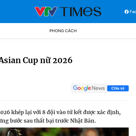
Fa
PHONG CÁCH
Phong cách
Chân dun
 Asian Cup nữ 2026
Các môn khác
Video
Chia sẻ
6 khép lại với 8 đội vào tứ kết được xác định,
ừng bước sau thất bại trước Nhật Bản.