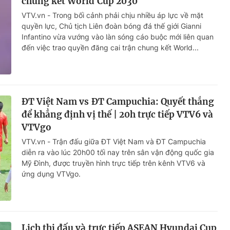
chung kết World Cup 2030
VTV.vn - Trong bối cảnh phải chịu nhiều áp lực về mặt
quyền lực, Chủ tịch Liên đoàn bóng đá thế giới Gianni
Infantino vừa vướng vào làn sóng cáo buộc mới liên quan
đến việc trao quyền đăng cai trận chung kết World...
ĐT Việt Nam vs ĐT Campuchia: Quyết thắng
để khẳng định vị thế | 20h trực tiếp VTV6 và
VTVgo
VTV.vn - Trận đấu giữa ĐT Việt Nam và ĐT Campuchia
diễn ra vào lúc 20h00 tối nay trên sân vận động quốc gia
Mỹ Đình, được truyền hình trực tiếp trên kênh VTV6 và
ứng dụng VTVgo.
Lịch thi đấu và trực tiếp ASEAN Hyundai Cup