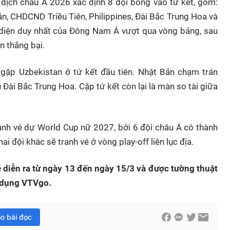
 địch châu Á 2026 xác định 8 đội bóng vào tứ kết, gồm:
ản, CHDCND Triều Tiên, Philippines, Đài Bắc Trung Hoa và
ại diện duy nhất của Đông Nam Á vượt qua vòng bảng, sau
n thắng bại.
gặp Uzbekistan ở tứ kết đầu tiên. Nhật Bản chạm trán
 Đài Bắc Trung Hoa. Cặp tứ kết còn lại là màn so tài giữa
iành vé dự World Cup nữ 2027, bởi 6 đội châu Á có thành
hai đội khác sẽ tranh vé ở vòng play-off liên lục địa.
sẽ diễn ra từ ngày 13 đến ngày 15/3 và được tường thuật
g dụng VTVgo.
ho bài đọc