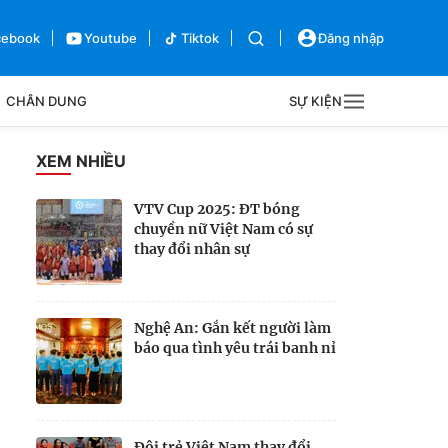
cebook
Youtube
Tiktok
Đăng nhập
CHÂN DUNG
SỰ KIỆN
g
XEM NHIỀU
Sự kiện
VTV Cup 2025: ĐT bóng
chuyền nữ Việt Nam có sự
Bên lề
thay đổi nhân sự
Nghệ An: Gắn kết người làm
báo qua tình yêu trái banh nỉ
Đội trẻ Việt Nam thay đổi