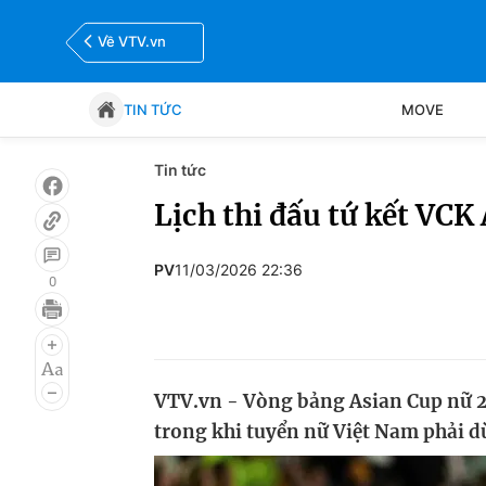
Về VTV.vn
TIN TỨC
MOVE
Tin tức
Tin tức
Move
Lịch thi đấu tứ kết VCK
Bóng đá
Thể thao Điện tử
PV
11/03/2026 22:36
0
VTV.vn - Vòng bảng Asian Cup nữ 202
trong khi tuyển nữ Việt Nam phải d