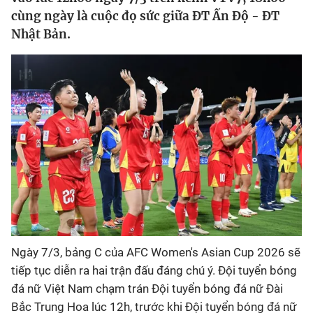
cùng ngày là cuộc đọ sức giữa ĐT Ấn Độ - ĐT
Bóng đá
Nhật Bản.
Thể thao Điện tử
Các môn khác
VIDEO
Bên lề
Ngày 7/3, bảng C của AFC Women's Asian Cup 2026 sẽ
tiếp tục diễn ra hai trận đấu đáng chú ý. Đội tuyển bóng
đá nữ Việt Nam chạm trán Đội tuyển bóng đá nữ Đài
Bắc Trung Hoa lúc 12h, trước khi Đội tuyển bóng đá nữ