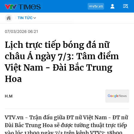
vtv.vn
TIN TỨC
Tin tức
07/03/2026 06:21
Move
Lịch trực tiếp bóng đá nữ
Phong cách
Chuyên mục
Chân dung
châu Á ngày 7/3: Tâm điểm
Sự kiện
Tin tức
Việt Nam - Đài Bắc Trung
Bóng đá
Thể thao điện tử
Hoa
Move
Các môn khác
Video
Phong cách
H.M
Bên lề
Chân dung
VTV.vn - Trận đấu giữa ĐT nữ Việt Nam - ĐT nữ
Đài Bắc Trung Hoa sẽ được tường thuật trực tiếp
Sự kiện
vào lúc 12h00 ngày 7/3 trên kênh VTV7; 18h00