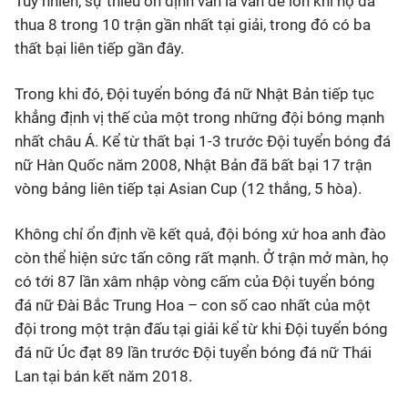
Tuy nhiên, sự thiếu ổn định vẫn là vấn đề lớn khi họ đã
thua 8 trong 10 trận gần nhất tại giải, trong đó có ba
thất bại liên tiếp gần đây.
Trong khi đó, Đội tuyển bóng đá nữ Nhật Bản tiếp tục
khẳng định vị thế của một trong những đội bóng mạnh
nhất châu Á. Kể từ thất bại 1-3 trước Đội tuyển bóng đá
nữ Hàn Quốc năm 2008, Nhật Bản đã bất bại 17 trận
vòng bảng liên tiếp tại Asian Cup (12 thắng, 5 hòa).
Không chỉ ổn định về kết quả, đội bóng xứ hoa anh đào
còn thể hiện sức tấn công rất mạnh. Ở trận mở màn, họ
có tới 87 lần xâm nhập vòng cấm của Đội tuyển bóng
đá nữ Đài Bắc Trung Hoa – con số cao nhất của một
đội trong một trận đấu tại giải kể từ khi Đội tuyển bóng
đá nữ Úc đạt 89 lần trước Đội tuyển bóng đá nữ Thái
Lan tại bán kết năm 2018.