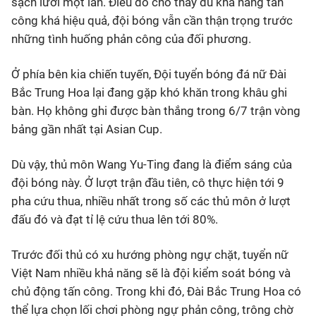
sạch lưới một lần. Điều đó cho thấy dù khả năng tấn
công khá hiệu quả, đội bóng vẫn cần thận trọng trước
những tình huống phản công của đối phương.
Ở phía bên kia chiến tuyến, Đội tuyển bóng đá nữ Đài
Bắc Trung Hoa lại đang gặp khó khăn trong khâu ghi
bàn. Họ không ghi được bàn thắng trong 6/7 trận vòng
bảng gần nhất tại Asian Cup.
Dù vậy, thủ môn Wang Yu‑Ting đang là điểm sáng của
đội bóng này. Ở lượt trận đầu tiên, cô thực hiện tới 9
pha cứu thua, nhiều nhất trong số các thủ môn ở lượt
đấu đó và đạt tỉ lệ cứu thua lên tới 80%.
Trước đối thủ có xu hướng phòng ngự chặt, tuyển nữ
Việt Nam nhiều khả năng sẽ là đội kiểm soát bóng và
chủ động tấn công. Trong khi đó, Đài Bắc Trung Hoa có
thể lựa chọn lối chơi phòng ngự phản công, trông chờ