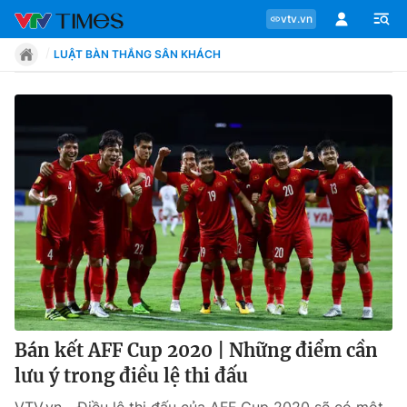
vtv.vn
LUẬT BÀN THẮNG SÂN KHÁCH
Chuyên mục
Tin tức
Move
Phong cách
Chân dung
Bán kết AFF Cup 2020 | Những điểm cần
lưu ý trong điều lệ thi đấu
Sự kiện