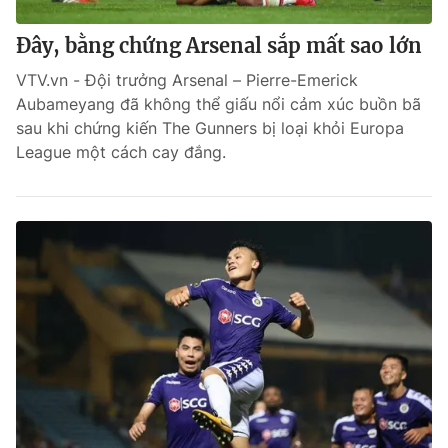
Đây, bằng chứng Arsenal sắp mất sao lớn
VTV.vn - Đội trưởng Arsenal – Pierre-Emerick
Aubameyang đã không thể giấu nổi cảm xúc buồn bã
sau khi chứng kiến The Gunners bị loại khỏi Europa
League một cách cay đắng.