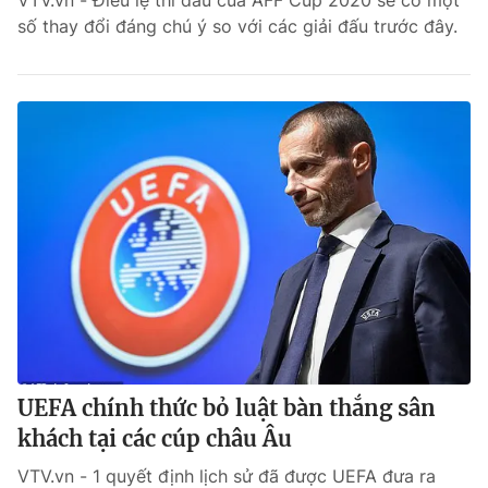
VTV.vn - Điều lệ thi đấu của AFF Cup 2020 sẽ có một
số thay đổi đáng chú ý so với các giải đấu trước đây.
Bóng đá
Thể thao Điện tử
Các môn khác
VIDEO
Bên lề
UEFA chính thức bỏ luật bàn thắng sân
khách tại các cúp châu Âu
VTV.vn - 1 quyết định lịch sử đã được UEFA đưa ra