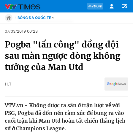
vtv.vn
BÓNG ĐÁ QUỐC TẾ
Tin tức
07/03/2019 06:23
Move
Pogba "tấn công" đồng đội
Phong cách
Chuyên mục
Chân dung
sau màn ngược dòng không
Sự kiện
Tin tức
tưởng của Man Utd
Bóng đá
Thể thao điện tử
Move
Các môn khác
H.T
Video
Phong cách
Bên lề
VTV.vn - Không được ra sân ở trận lượt về với
Chân dung
PSG, Pogba đã dồn nén cảm xúc để bung ra vào
cuối trận khi Man Utd hoàn tất chiến thắng lịch
sử ở Champions League.
Sự kiện