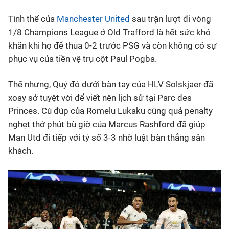
Tình thế của
Manchester United
sau trận lượt đi vòng
Bóng đá
1/8 Champions League ở Old Trafford là hết sức khó
khăn khi họ để thua 0-2 trước PSG và còn không có sự
Thể thao Điện tử
phục vụ của tiền vệ trụ cột Paul Pogba.
Các môn khác
Thế nhưng, Quỷ đỏ dưới bàn tay của HLV Solskjaer đã
xoay sở tuyệt vời để viết nên lịch sử tại Parc des
VIDEO
Princes. Cú đúp của Romelu Lukaku cùng quả penalty
nghẹt thở phút bù giờ của Marcus Rashford đã giúp
Man Utd đi tiếp với tỷ số 3-3 nhờ luật bàn thắng sân
Bên lề
khách.