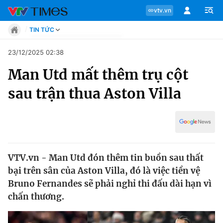
vtv.vn
TIN TỨC
Tin tức
23/12/2025 02:38
Move
Man Utd mất thêm trụ cột
Phong cách
Chuyên mục
Chân dung
sau trận thua Aston Villa
Sự kiện
Tin tức
Bóng đá
Thể thao điện tử
Move
Các môn khác
Video
VTV.vn - Man Utd đón thêm tin buồn sau thất
Phong cách
Bên lề
bại trên sân của Aston Villa, đó là việc tiền vệ
Bruno Fernandes sẽ phải nghỉ thi đấu dài hạn vì
Chân dung
chấn thương.
Sự kiện