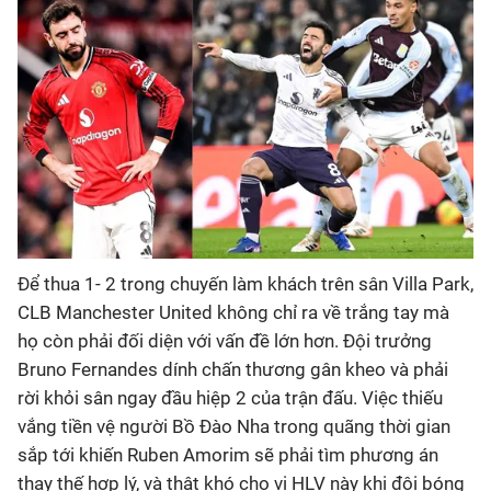
Bóng đá
Thể thao Điện tử
Các môn khác
VIDEO
Để thua 1- 2 trong chuyến làm khách trên sân Villa Park,
Bên lề
CLB Manchester United không chỉ ra về trắng tay mà
họ còn phải đối diện với vấn đề lớn hơn. Đội trưởng
Bruno Fernandes dính chấn thương gân kheo và phải
rời khỏi sân ngay đầu hiệp 2 của trận đấu. Việc thiếu
vắng tiền vệ người Bồ Đào Nha trong quãng thời gian
sắp tới khiến Ruben Amorim sẽ phải tìm phương án
thay thế hợp lý, và thật khó cho vị HLV này khi đội bóng