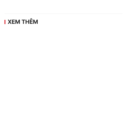
XEM THÊM
V.League 2026/27 tăng suất ngoại binh,
đội vô địch nhận thưởng 5 tỷ đồng