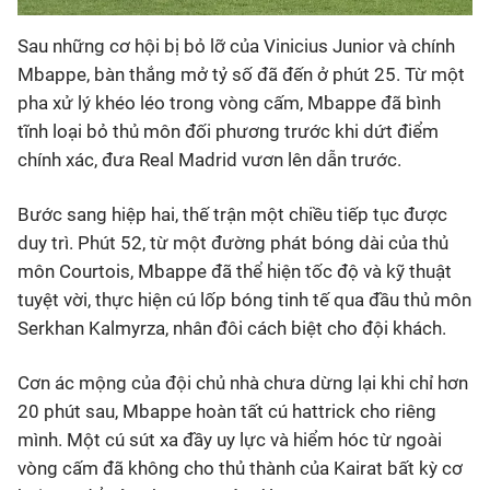
Sau những cơ hội bị bỏ lỡ của Vinicius Junior và chính
Mbappe, bàn thắng mở tỷ số đã đến ở phút 25. Từ một
pha xử lý khéo léo trong vòng cấm, Mbappe đã bình
tĩnh loại bỏ thủ môn đối phương trước khi dứt điểm
chính xác, đưa Real Madrid vươn lên dẫn trước.
Bước sang hiệp hai, thế trận một chiều tiếp tục được
duy trì. Phút 52, từ một đường phát bóng dài của thủ
môn Courtois, Mbappe đã thể hiện tốc độ và kỹ thuật
tuyệt vời, thực hiện cú lốp bóng tinh tế qua đầu thủ môn
Serkhan Kalmyrza, nhân đôi cách biệt cho đội khách.
Cơn ác mộng của đội chủ nhà chưa dừng lại khi chỉ hơn
20 phút sau, Mbappe hoàn tất cú hattrick cho riêng
mình. Một cú sút xa đầy uy lực và hiểm hóc từ ngoài
vòng cấm đã không cho thủ thành của Kairat bất kỳ cơ