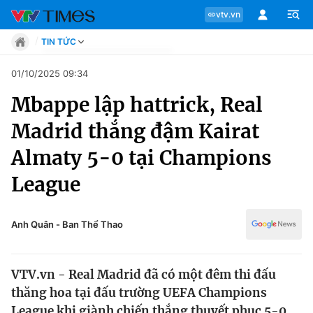
vtv.vn
TIN TỨC
Tin tức
01/10/2025 09:34
Move
Mbappe lập hattrick, Real
Phong cách
Chuyên mục
Chân dung
Madrid thắng đậm Kairat
Sự kiện
Tin tức
Almaty 5-0 tại Champions
Bóng đá
Thể thao điện tử
League
Move
Các môn khác
Video
Phong cách
Anh Quân - Ban Thể Thao
Bên lề
Chân dung
VTV.vn - Real Madrid đã có một đêm thi đấu
thăng hoa tại đấu trường UEFA Champions
Sự kiện
League khi giành chiến thắng thuyết phục 5-0