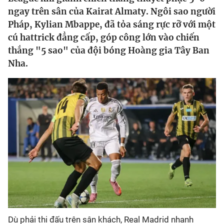
ngay trên sân của Kairat Almaty. Ngôi sao người
Bóng đá
Pháp, Kylian Mbappe, đã tỏa sáng rực rỡ với một
cú hattrick đẳng cấp, góp công lớn vào chiến
thắng "5 sao" của đội bóng Hoàng gia Tây Ban
Thể thao Điện tử
Nha.
Các môn khác
VIDEO
Bên lề
Dù phải thi đấu trên sân khách, Real Madrid nhanh