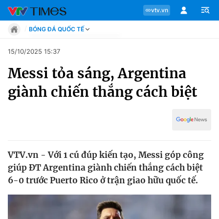
vtv.vn
BÓNG ĐÁ QUỐC TẾ
Tin tức
15/10/2025 15:37
Move
Messi tỏa sáng, Argentina
Phong cách
Chuyên mục
Chân dung
giành chiến thắng cách biệt
Sự kiện
Tin tức
Bóng đá
Thể thao điện tử
Move
Các môn khác
Video
VTV.vn - Với 1 cú đúp kiến tạo, Messi góp công
Phong cách
Bên lề
giúp ĐT Argentina giành chiến thắng cách biệt
6-0 trước Puerto Rico ở trận giao hữu quốc tế.
Chân dung
Sự kiện