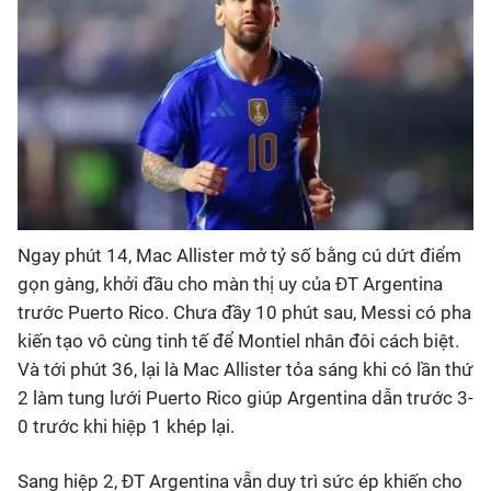
Bóng đá
Thể thao Điện tử
Các môn khác
VIDEO
Ngay phút 14, Mac Allister mở tỷ số bằng cú dứt điểm
gọn gàng, khởi đầu cho màn thị uy của ĐT Argentina
Bên lề
trước Puerto Rico. Chưa đầy 10 phút sau, Messi có pha
kiến tạo vô cùng tinh tế để Montiel nhân đôi cách biệt.
Và tới phút 36, lại là Mac Allister tỏa sáng khi có lần thứ
2 làm tung lưới Puerto Rico giúp Argentina dẫn trước 3-
0 trước khi hiệp 1 khép lại.
Sang hiệp 2, ĐT Argentina vẫn duy trì sức ép khiến cho