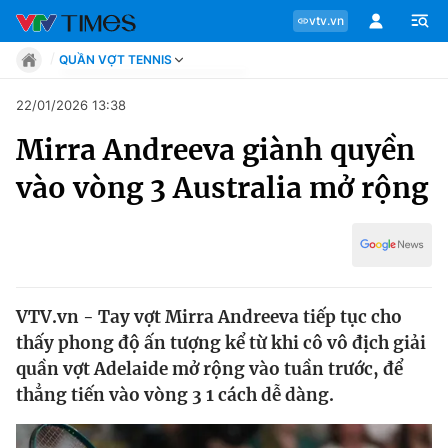
vtv.vn
QUẦN VỢT TENNIS
Tin tức
22/01/2026 13:38
Move
Mirra Andreeva giành quyền
Phong cách
Chuyên mục
Chân dung
vào vòng 3 Australia mở rộng
Sự kiện
Tin tức
Bóng đá
Thể thao điện tử
Move
Các môn khác
Video
VTV.vn - Tay vợt Mirra Andreeva tiếp tục cho
Phong cách
Bên lề
thấy phong độ ấn tượng kể từ khi cô vô địch giải
quần vợt Adelaide mở rộng vào tuần trước, để
Chân dung
thẳng tiến vào vòng 3 1 cách dễ dàng.
Sự kiện