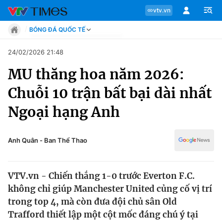
vtv.vn
BÓNG ĐÁ QUỐC TẾ
Tin tức
24/02/2026 21:48
Move
MU thăng hoa năm 2026:
Phong cách
Chuyên mục
Chân dung
Chuỗi 10 trận bất bại dài nhất
Sự kiện
Tin tức
Ngoại hạng Anh
Bóng đá
Thể thao điện tử
Move
Các môn khác
Anh Quân - Ban Thể Thao
Video
Phong cách
Bên lề
VTV.vn - Chiến thắng 1-0 trước Everton F.C.
Chân dung
không chỉ giúp Manchester United củng cố vị trí
trong top 4, mà còn đưa đội chủ sân Old
Trafford thiết lập một cột mốc đáng chú ý tại
Sự kiện