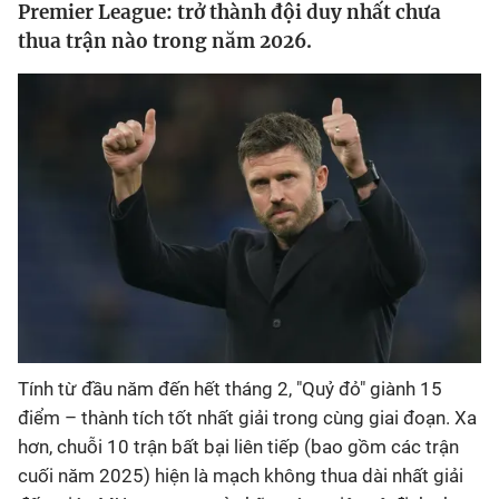
Premier League: trở thành đội duy nhất chưa
thua trận nào trong năm 2026.
Bóng đá
Thể thao Điện tử
Các môn khác
VIDEO
Bên lề
Tính từ đầu năm đến hết tháng 2, "Quỷ đỏ" giành 15
điểm – thành tích tốt nhất giải trong cùng giai đoạn. Xa
hơn, chuỗi 10 trận bất bại liên tiếp (bao gồm các trận
cuối năm 2025) hiện là mạch không thua dài nhất giải