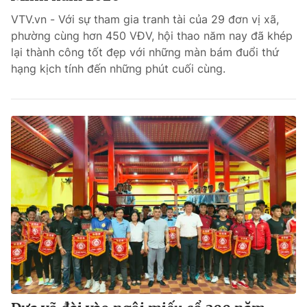
VTV.vn - Với sự tham gia tranh tài của 29 đơn vị xã,
Bóng đá
phường cùng hơn 450 VĐV, hội thao năm nay đã khép
lại thành công tốt đẹp với những màn bám đuổi thứ
hạng kịch tính đến những phút cuối cùng.
Thể thao Điện tử
Các môn khác
VIDEO
Bên lề