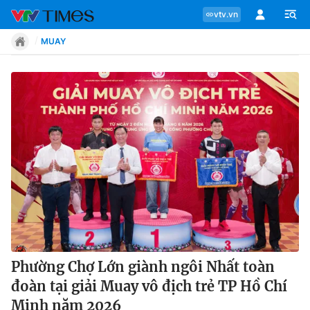
vtv.vn
MUAY
Chuyên mục
Tin tức
Move
Phong cách
Chân dung
Phường Chợ Lớn giành ngôi Nhất toàn
đoàn tại giải Muay vô địch trẻ TP Hồ Chí
Sự kiện
Minh năm 2026