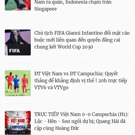
Nam ra quân, Indonesia chạm trán
Singapore
Chủ tịch FIFA Gianni Infantino đối mặt cáo
buộc mới liên quan đến quyền đăng cai
chung kết World Cup 2030
ĐT Việt Nam vs ĐT Campuchia: Quyết
thắng để khẳng định vị thế | 20h trực tiếp
VTV6 và VTVgo
TRỰC TIẾP Việt Nam 0-0 Campuchia (H1):
Lộc - Hên - Son ngồi dự bị; Quang Hải đá
cặp cùng Hoàng Đức