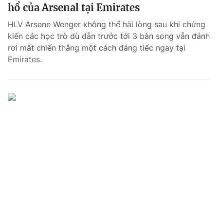
hổ của Arsenal tại Emirates
HLV Arsene Wenger không thể hài lòng sau khi chứng
kiến các học trò dù dẫn trước tới 3 bàn song vẫn đánh
rơi mất chiến thắng một cách đáng tiếc ngay tại
Emirates.
® Cấm sao chép dưới mọi hình thức nếu không có sự chấp
thuận bằng văn bản. Ghi rõ nguồn VTV.vn khi phát hành lại
thông tin từ website này.