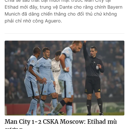
Chia sẻ sau thất bại muối mặt trước Man City tại
Etihad mới đây, trung vệ Dante cho rằng chính Bayern
Bóng đá
Munich đã dâng chiến thắng cho đối thủ chứ không
phải chỉ nhờ công Aguero.
Thể thao Điện tử
Các môn khác
VIDEO
Bên lề
THỜI BÁO VTV
Man City 1-2 CSKA Moscow: Etihad mù