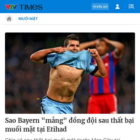
vtv.vn
MUỐI MẶT
Chuyên mục
Tin tức
Move
Phong cách
Chân dung
Sao Bayern "mắng" đồng đội sau thất bại
muối mặt tại Etihad
Sự kiện