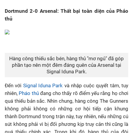
Dortmund 2-0 Arsenal: Thất bại toàn diện của Pháo
Bóng đá
thủ
Thể thao Điện tử
Các môn khác
Hàng công thiếu sắc bén, hàng thủ "mơ ngủ" đã góp
VIDEO
phần tạo nên một đêm đáng quên của Arsenal tại
Signal Iduna Park.
Bên lề
Đến với
Signal Iduna Park
và nhập cuộc quyết tâm, tuy
nhiên,
Pháo thủ
đang cho thấy rõ điểm yếu rằng họ chơi
quá thiếu bản sắc. Nhìn chung, hàng công The Gunners
không phải không có những cơ hội tiếp cận khung
thành Dortmund trong trận này, tuy nhiên, nếu những cú
sút không phải vì bị đối phương kịp truy cản thì cũng là
quá thiếu chính xác. Trong khi đó, hàng thủ của đội