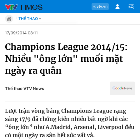
vtv.vn
THỂ THAO
Tin tức
17/09/2014 08:11
Move
Champions League 2014/15:
Phong cách
Chuyên mục
Chân dung
Nhiều "ông lớn" muối mặt
Sự kiện
Tin tức
ngày ra quân
Bóng đá
Thể thao điện tử
Move
Các môn khác
Thể thao VTV News
Video
Phong cách
Bên lề
Lượt trận vòng bảng Champions League rạng
Chân dung
sáng 17/9 đã chứng kiến nhiều bất ngờ khi các
“ông lớn” như A.Madrid, Arsenal, Liverpool đều
có một ngày ra sân hết sức vất vả.
Sự kiện