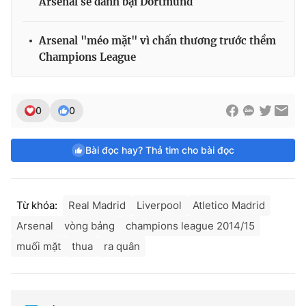
Arsenal sẽ đánh bại Dortmund
Arsenal "méo mặt" vì chấn thương trước thềm
Champions League
0
0
Bài đọc hay? Thả tim cho bài đọc
Từ khóa:
Real Madrid
Liverpool
Atletico Madrid
Arsenal
vòng bảng
champions league 2014/15
muối mặt
thua
ra quân