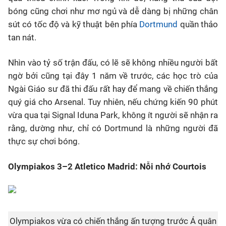
bóng cũng chơi như mơ ngủ và dễ dàng bị những chân
sút có tốc độ và kỹ thuật bên phía
Dortmund
quần thảo
tan nát.
Nhìn vào tỷ số trận đấu, có lẽ sẽ không nhiều người bất
ngờ bởi cũng tại đây 1 năm về trước, các học trò của
Ngài Giáo sư đã thi đấu rất hay để mang về chiến thắng
quý giá cho Arsenal. Tuy nhiên, nếu chứng kiến 90 phút
vừa qua tại Signal Iduna Park, không ít người sẽ nhận ra
rằng, dường như, chỉ có Dortmund là những người đã
thực sự chơi bóng.
Olympiakos 3–2 Atletico Madrid: Nỗi nhớ Courtois
Olympiakos vừa có chiến thắng ấn tượng trước Á quân