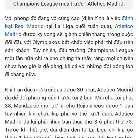
Champions League mùa trước - Atletico Madrid.
Với phong độ đang vô cùng cao (điển hình là việc
đánh
bại Real Madrid
tại La Liga cuối tuần qua),
Atletico
Madrid
được kỳ vọng sẽ giành chiến thắng trong cuộc
đối đầu với Olympiakos bất chấp việc phải thi đấu trên
sân khách. Tuy nhiên, đấu trường Champions League
một lần nữa chỉ ra cho chúng ta thấy rằng, mọi chuyện
chưa bao giờ là dễ dàng, kể cả với những đội bóng lớn
đi chăng nữa.
Khi trận đấu mới trôi qua được 30 phút, Atletico Madrid
đã để đối phương dẫn trước tới 2 bàn. Mãi cho tới phút
38, Mandzukic mới gỡ lại cho Rojiblancos được 1 bàn
tuy nhiên khi chưa kịp phá vỡ thế rượt đuổi, Atletico
Madrid đã lại phải nhận bàn thua thứ 3 ở phút thứ 73.
Trước khi hết giờ, đại diện đến từ La Liga chỉ kịp gỡ
thêm 1 bàn nữa để khiến thất bại trên đất Hy Lạp bớt