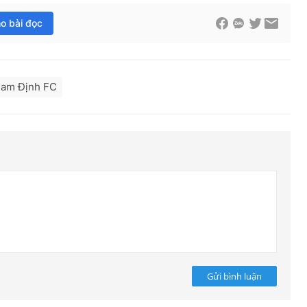
ho bài đọc
am Định FC
Gửi bình luận