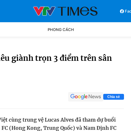
Fa
PHONG CÁCH
Phong cách
Chân dun
êu giành trọn 3 điểm trên sân
Các môn khác
Video
Chia sẻ
iệt cùng trung vệ Lucas Alves đã tham dự buổi
rn FC (Hong Kong, Trung Quốc) và Nam Định FC