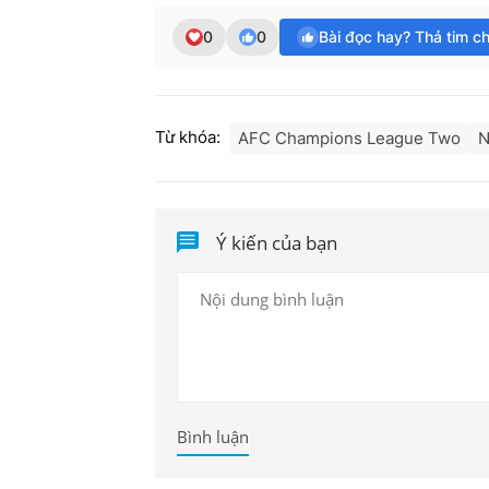
0
0
Bài đọc hay? Thả tim c
Từ khóa:
AFC Champions League Two
N
Ý kiến của bạn
Bình luận