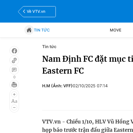
Về VTV.vn
TIN TỨC
MOVE
Tin tức
Tin tức
Move
Nam Định FC đặt mục ti
Eastern FC
Bóng đá
Thể thao Điện tử
0
H.M (Ảnh: VFF)
02/10/2025 07:14
VTV.vn - Chiều 1/10, HLV Vũ Hồng V
họp báo trước trận đấu giữa Easte