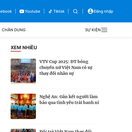
cebook
Youtube
Tiktok
Đăng nhập
CHÂN DUNG
SỰ KIỆN
g
XEM NHIỀU
Sự kiện
VTV Cup 2025: ĐT bóng
chuyền nữ Việt Nam có sự
Bên lề
thay đổi nhân sự
Nghệ An: Gắn kết người làm
báo qua tình yêu trái banh nỉ
Đội trẻ Việt Nam thay đổi