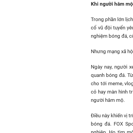
Khi người hâm mộ 
Trong phần lớn lịc
cổ vũ đội tuyển yêu
nghiệm bóng đá, cò
Nhưng mạng xã hội 
Ngày nay, người x
quanh bóng đá. Từ 
cho tới meme, vlog
cỏ hay màn hình tr
người hâm mộ.
Điều này khiến vị t
bóng đá. FOX Spo
nghiệp. Họ tìm một