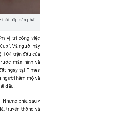
 thật hấp dẫn phải
m vị trí công việc
 Cup". Và người này
ộ 104 trận đấu của
trước màn hình và
đặt ngay tại Times
ng người hâm mộ và
ải đấu.
s. Nhưng phía sau ý
á, truyền thông và