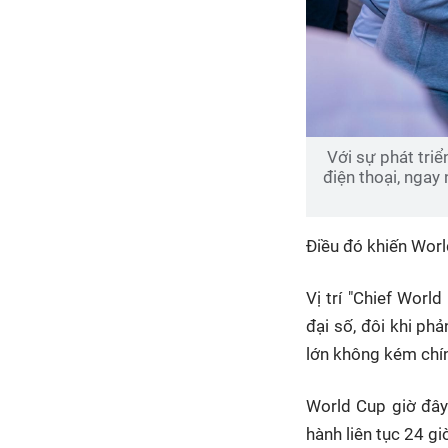
Với sự phát tri
điện thoại, nga
Điều đó khiến Worl
Vị trí "Chief Worl
đại số, đôi khi p
lớn không kém chín
World Cup giờ đây 
hành liên tục 24 gi