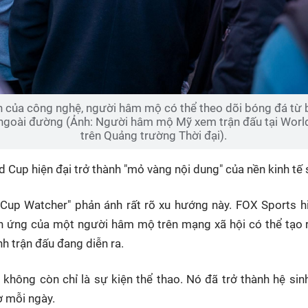
ển của công nghệ, người hâm mộ có thể theo dõi bóng đá từ b
y ngoài đường (Ảnh: Người hâm mộ Mỹ xem trận đấu tại Wor
trên Quảng trường Thời đại).
d Cup hiện đại trở thành "mỏ vàng nội dung" của nền kinh tế 
d Cup Watcher" phản ánh rất rõ xu hướng này. FOX Sports h
hản ứng của một người hâm mộ trên mạng xã hội có thể tạo 
h trận đấu đang diễn ra.
không còn chỉ là sự kiện thể thao. Nó đã trở thành hệ sin
ờ mỗi ngày.