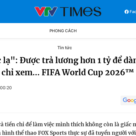
Fa
PHONG CÁCH
Tin tức
Phong cách
Chân dun
lạ": Được trả lương hơn 1 tỷ để dà
chỉ xem... FIFA World Cup 2026™
Các môn khác
Video
 00:20
ả tiền chỉ để làm việc mình thích không còn là giấc
 hình thể thao FOX Sports thực sự đã tuyển người vớ