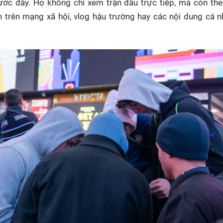
ước đây. Họ không chỉ xem trận đấu trực tiếp, mà còn the
ắn trên mạng xã hội, vlog hậu trường hay các nội dung cá 