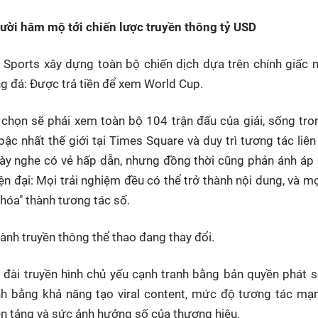
ười hâm mộ tới chiến lược truyền thông tỷ USD
X Sports xây dựng toàn bộ chiến dịch dựa trên chính giấc
 đá: Được trả tiền để xem World Cup.
chọn sẽ phải xem toàn bộ 104 trận đấu của giải, sống tro
bậc nhất thế giới tại Times Square và duy trì tương tác liê
ày nghe có vẻ hấp dẫn, nhưng đồng thời cũng phản ánh áp l
iện đại: Mọi trải nghiệm đều có thể trở thành nội dung, và 
hóa" thành tương tác số.
ành truyền thông thể thao đang thay đổi.
đài truyền hình chủ yếu cạnh tranh bằng bản quyền phát só
nh bằng khả năng tạo viral content, mức độ tương tác mạng
ền tảng và sức ảnh hưởng số của thương hiệu.