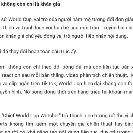
không còn chỉ là khán giả
h sử World Cup, vai trò của người hâm mộ tương đối đơn giả
 thích và tranh luận với bạn bè sau mỗi trận. Truyền hình là
n khán giả chủ yếu đóng vai trò người tiếp nhận nội dung.
đã thay đổi hoàn toàn cấu trúc ấy.
em không còn chỉ theo dõi bóng đá, mà còn liên tục sản 
reaction sau mỗi bàn thắng, video phân tích chiến thuật, l
 và clip ngắn trên TikTok, World Cup hiện đại không còn tồn
uyền hình. Nó sống đồng thời trên hàng triệu tài khoản mạ
rí "Chief World Cup Watcher" trở thành biểu tượng rất thú vị 
rts không tìm kiếm một chuyên gia chiến thuật hay bình
 người có khả năng tạo nội dung liên tục, duy trì tương t