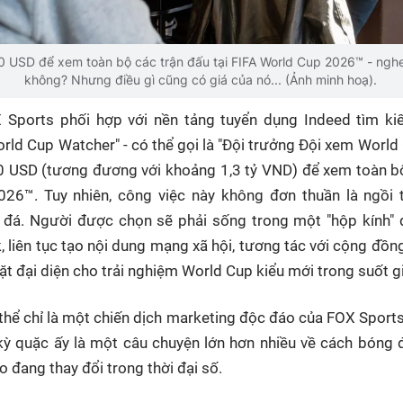
0 USD để xem toàn bộ các trận đấu tại FIFA World Cup 2026™ - nghe
không? Nhưng điều gì cũng có giá của nó... (Ảnh minh hoạ).
 Sports phối hợp với nền tảng tuyển dụng Indeed tìm kiế
rld Cup Watcher" - có thể gọi là "Đội trưởng Đội xem World
0 USD (tương đương với khoảng 1,3 tỷ VND) để xem toàn b
26™. Tuy nhiên, công việc này không đơn thuần là ngồi 
đá. Người được chọn sẽ phải sống trong một "hộp kính" 
 liên tục tạo nội dung mạng xã hội, tương tác với cộng đồ
t đại diện cho trải nghiệm World Cup kiểu mới trong suốt gi
 thể chỉ là một chiến dịch marketing độc đáo của FOX Sport
ỳ quặc ấy là một câu chuyện lớn hơn nhiều về cách bóng đ
o đang thay đổi trong thời đại số.