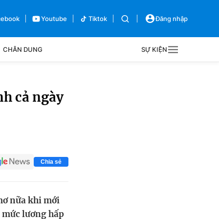
cebook
Youtube
Tiktok
Đăng nhập
CHÂN DUNG
SỰ KIỆN
g
Sự kiện
nh cả ngày
Bên lề
Chia sẻ
 mơ nữa khi mới
i mức lương hấp