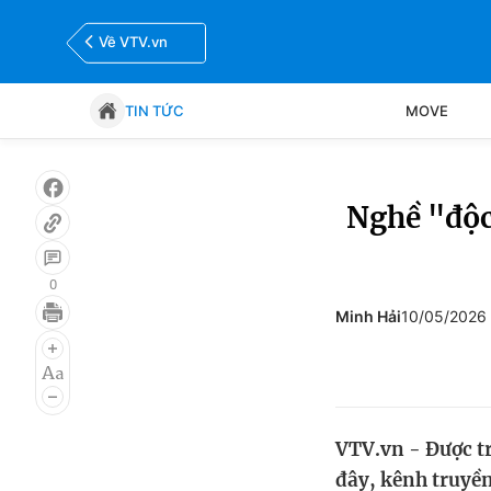
Về VTV.vn
TIN TỨC
MOVE
Tin tức
Move
Nghề "độc 
Bóng đá
Thể thao Điện tử
0
Minh Hải
10/05/2026
VTV.vn - Được tr
đây, kênh truyền