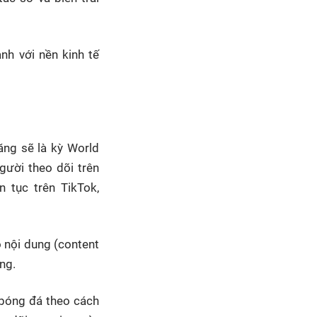
h với nền kinh tế
ăng sẽ là kỳ World
gười theo dõi trên
n tục trên TikTok,
o nội dung (content
ng.
ụ bóng đá theo cách