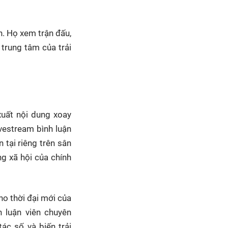
n. Họ xem trận đấu,
 trung tâm của trải
xuất nội dung xoay
ivestream bình luận
 tại riêng trên sân
ng xã hội của chính
cho thời đại mới của
 luận viên chuyên
ác số và biến trải