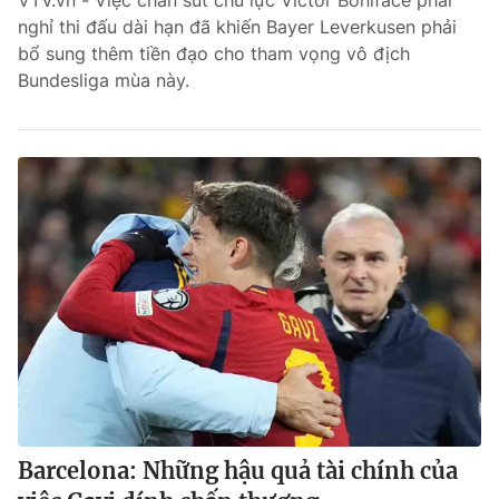
VTV.vn - Việc chân sút chủ lực Victor Boniface phải
nghỉ thi đấu dài hạn đã khiến Bayer Leverkusen phải
Bóng đá
bổ sung thêm tiền đạo cho tham vọng vô địch
Bundesliga mùa này.
Thể thao Điện tử
Các môn khác
VIDEO
Bên lề
Barcelona: Những hậu quả tài chính của