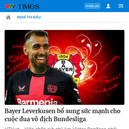
vtv.vn
NGHỈ THI ĐẤU
Chuyên mục
Tin tức
Move
Phong cách
Chân dung
Bayer Leverkusen bổ sung sức mạnh cho
cuộc đua vô địch Bundesliga
Sự kiện