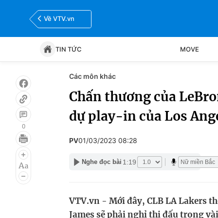
Về VTV.vn
TIN TỨC
MOVE
Các môn khác
Tin tức
Move
Chấn thương của LeBron
dự play-in của Los Ang
Bóng đá
Thể thao Điện tử
0
PV
01/03/2023 08:28
1:19
Nghe đọc bài
VTV.vn - Mới đây, CLB LA Lakers th
James sẽ phải nghỉ thi đấu trong và