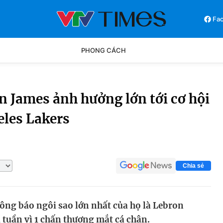
Fa
PHONG CÁCH
Phong cách
Chân dun
 James ảnh hưởng lớn tới cơ hội
eles Lakers
Các môn khác
Video
Chia sẻ
ông báo ngôi sao lớn nhất của họ là Lebron
i tuần vì 1 chấn thương mắt cá chân.