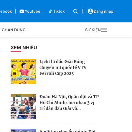
cebook
Youtube
Tiktok
Đăng nhập
CHÂN DUNG
SỰ KIỆN
g
XEM NHIỀU
Sự kiện
Lịch thi đấu Giải Bóng
chuyền nữ quốc tế VTV
Bên lề
Ferroli Cup 2025
Đoàn Hà Nội, Quân đội và TP
Hồ Chí Minh chia nhau 3 vị
trí dẫn đầu Giải vô...
Audition chuyển mình: Khi