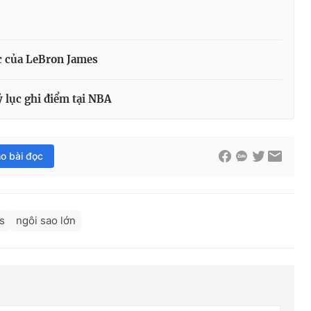
ục của LeBron James
ỷ lục ghi điểm tại NBA
ho bài đọc
s
ngôi sao lớn