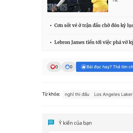
Cơn sốt vé ở trận đấu chờ đón kỷ l
Lebron James tiến tới việc phá vỡ k
0
0
Bài đọc hay? Thả tim c
Từ khóa:
nghỉ thi đấu
Los Angeles Laker
Ý kiến của bạn