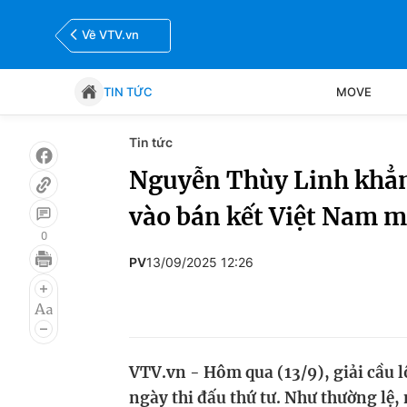
Về VTV.vn
TIN TỨC
MOVE
Tin tức
Tin tức
Move
Nguyễn Thùy Linh khẳn
vào bán kết Việt Nam 
Bóng đá
Thể thao Điện tử
0
PV
13/09/2025 12:26
VTV.vn - Hôm qua (13/9), giải cầu 
ngày thi đấu thứ tư. Như thường lệ