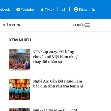
cebook
Youtube
Tiktok
Đăng nhập
CHÂN DUNG
SỰ KIỆN
g
XEM NHIỀU
Sự kiện
VTV Cup 2025: ĐT bóng
chuyền nữ Việt Nam có sự
Bên lề
thay đổi nhân sự
Nghệ An: Gắn kết người làm
báo qua tình yêu trái banh nỉ
Đội trẻ Việt Nam thay đổi