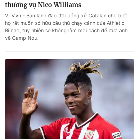
thương vụ Nico Williams
VTV.vn - Ban lãnh đạo đội bóng xứ Catalan cho biết
họ rất muốn sở hữu cầu thủ chạy cánh của Athletic
Bilbao, tuy nhiên sẽ không làm mọi cách để đưa anh
về Camp Nou.
® Cấm sao chép dưới mọi hình thức nếu không có sự chấp
thuận bằng văn bản. Ghi rõ nguồn VTV.vn khi phát hành lại
thông tin từ website này.