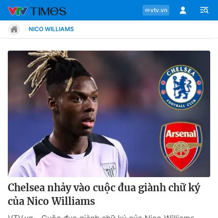
vtv.vn
NICO WILLIAMS
Chuyên mục
Tin tức
Move
Phong cách
Chân dung
Chelsea nhảy vào cuộc đua giành chữ ký
của Nico Williams
Sự kiện