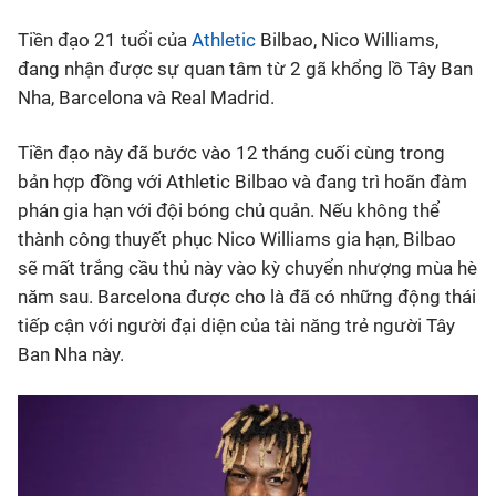
Tiền đạo 21 tuổi của
Athletic
Bilbao, Nico Williams,
Bóng đá
đang nhận được sự quan tâm từ 2 gã khổng lồ Tây Ban
Nha, Barcelona và Real Madrid.
Thể thao Điện tử
Tiền đạo này đã bước vào 12 tháng cuối cùng trong
Các môn khác
bản hợp đồng với Athletic Bilbao và đang trì hoãn đàm
phán gia hạn với đội bóng chủ quản. Nếu không thể
thành công thuyết phục Nico Williams gia hạn, Bilbao
VIDEO
sẽ mất trắng cầu thủ này vào kỳ chuyển nhượng mùa hè
năm sau. Barcelona được cho là đã có những động thái
Bên lề
tiếp cận với người đại diện của tài năng trẻ người Tây
Ban Nha này.