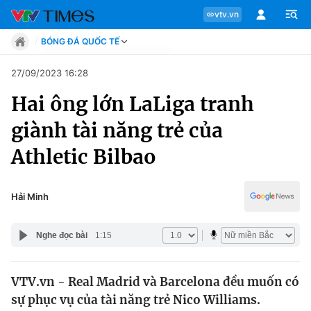
vtv.vn
BÓNG ĐÁ QUỐC TẾ
Tin tức
27/09/2023 16:28
Move
Hai ông lớn LaLiga tranh
Phong cách
Chuyên mục
Chân dung
giành tài năng trẻ của
Sự kiện
Tin tức
Athletic Bilbao
Bóng đá
Thể thao điện tử
Move
Các môn khác
Hải Minh
Video
Phong cách
Bên lề
Nghe đọc bài
1:15
Chân dung
VTV.vn - Real Madrid và Barcelona đều muốn có
sự phục vụ của tài năng trẻ Nico Williams.
Sự kiện