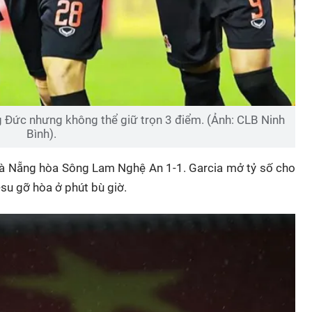
 Đức nhưng không thể giữ trọn 3 điểm. (Ảnh: CLB Ninh
Bình).
Đà Nẵng hòa Sông Lam Nghệ An 1-1. Garcia mở tỷ số cho
su gỡ hòa ở phút bù giờ.