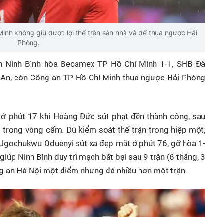
Minh không giữ được lợi thế trên sân nhà và để thua ngược Hải
Phòng.
ến Ninh Bình hòa Becamex TP Hồ Chí Minh 1-1, SHB Đà
 An, còn Công an TP Hồ Chí Minh thua ngược Hải Phòng
ố ở phút 17 khi Hoàng Đức sút phạt đền thành công, sau
i trong vòng cấm. Dù kiểm soát thế trận trong hiệp một,
i Ugochukwu Oduenyi sút xa đẹp mắt ở phút 76, gỡ hòa 1-
úp Ninh Bình duy trì mạch bất bại sau 9 trận (6 thắng, 3
ng an Hà Nội một điểm nhưng đá nhiều hơn một trận.