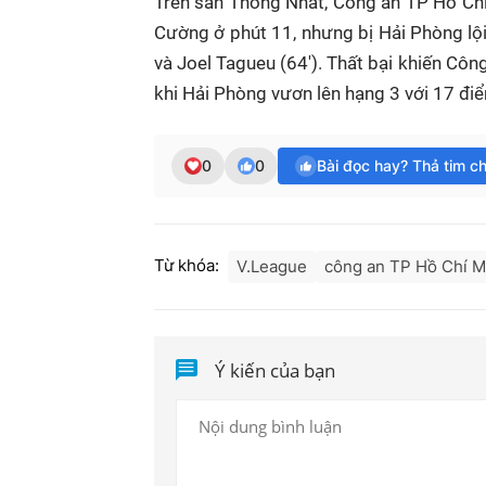
Trên sân Thống Nhất, Công an TP Hồ Chí
Cường ở phút 11, nhưng bị Hải Phòng lộ
và Joel Tagueu (64'). Thất bại khiến Công
khi Hải Phòng vươn lên hạng 3 với 17 đi
0
0
Bài đọc hay? Thả tim c
Từ khóa:
V.League
công an TP Hồ Chí M
Ý kiến của bạn