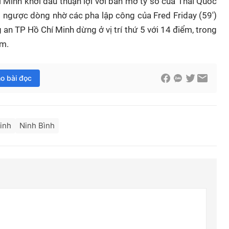
 Minh khởi đầu thuận lợi với bàn mở tỷ số của Thái Quốc
i ngược dòng nhờ các pha lập công của Fred Friday (59')
 an TP Hồ Chí Minh dừng ở vị trí thứ 5 với 14 điểm, trong
ểm.
ho bài đọc
inh
Ninh Bình