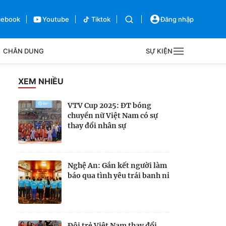
cebook
Youtube
Tiktok
Đăng nhập
CHÂN DUNG
SỰ KIỆN
g
XEM NHIỀU
Sự kiện
VTV Cup 2025: ĐT bóng
chuyền nữ Việt Nam có sự
Bên lề
thay đổi nhân sự
Nghệ An: Gắn kết người làm
báo qua tình yêu trái banh nỉ
Đội trẻ Việt Nam thay đổi