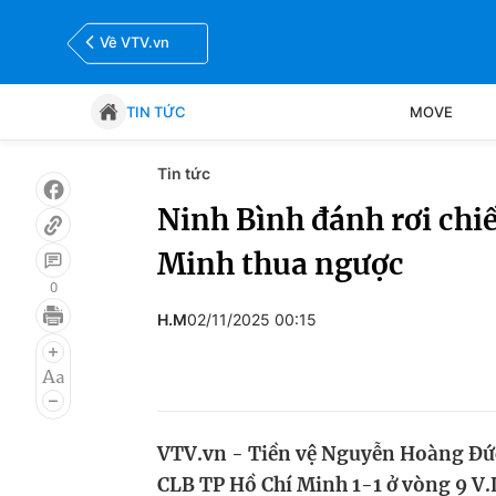
Về VTV.vn
TIN TỨC
MOVE
Tin tức
Tin tức
Move
Ninh Bình đánh rơi chi
Minh thua ngược
Bóng đá
Thể thao Điện tử
0
H.M
02/11/2025 00:15
VTV.vn - Tiền vệ Nguyễn Hoàng Đức
CLB TP Hồ Chí Minh 1-1 ở vòng 9 V.