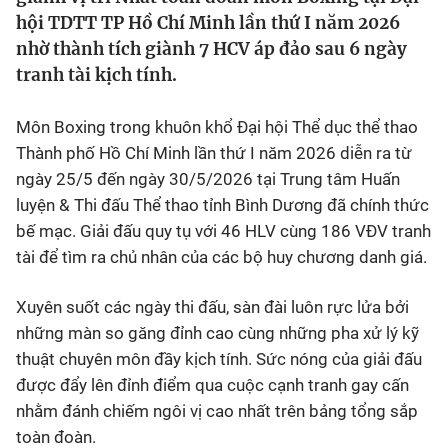
hội TDTT TP Hồ Chí Minh lần thứ I năm 2026
Bóng đá
nhờ thành tích giành 7 HCV áp đảo sau 6 ngày
tranh tài kịch tính.
Thể thao Điện tử
Môn Boxing trong khuôn khổ Đại hội Thể dục thể thao
Thành phố Hồ Chí Minh lần thứ I năm 2026 diễn ra từ
Các môn khác
ngày 25/5 đến ngày 30/5/2026 tại Trung tâm Huấn
luyện & Thi đấu Thể thao tỉnh Bình Dương đã chính thức
VIDEO
bế mạc. Giải đấu quy tụ với 46 HLV cùng 186 VĐV tranh
tài để tìm ra chủ nhân của các bộ huy chương danh giá.
Bên lề
Xuyên suốt các ngày thi đấu, sàn đài luôn rực lửa bởi
những màn so găng đỉnh cao cùng những pha xử lý kỹ
thuật chuyên môn đầy kịch tính. Sức nóng của giải đấu
được đẩy lên đỉnh điểm qua cuộc cạnh tranh gay cấn
nhằm đánh chiếm ngôi vị cao nhất trên bảng tổng sắp
toàn đoàn.