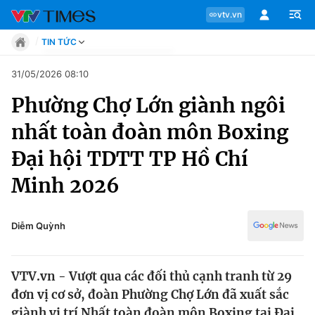
vtv.vn
TIN TỨC
Tin tức
31/05/2026 08:10
Move
Phường Chợ Lớn giành ngôi
Phong cách
Chuyên mục
Chân dung
nhất toàn đoàn môn Boxing
Sự kiện
Tin tức
Đại hội TDTT TP Hồ Chí
Bóng đá
Thể thao điện tử
Minh 2026
Move
Các môn khác
Video
Phong cách
Diễm Quỳnh
Bên lề
Chân dung
VTV.vn - Vượt qua các đối thủ cạnh tranh từ 29
đơn vị cơ sở, đoàn Phường Chợ Lớn đã xuất sắc
Sự kiện
giành vị trí Nhất toàn đoàn môn Boxing tại Đại