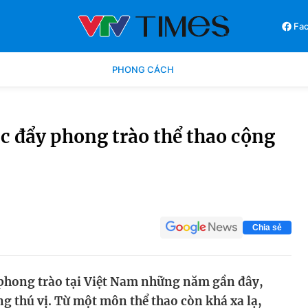
Fa
PHONG CÁCH
Phong cách
Chân dun
úc đẩy phong trào thể thao cộng
Các môn khác
Video
Chia sẻ
 phong trào tại Việt Nam những năm gần đây,
ng thú vị. Từ một môn thể thao còn khá xa lạ,