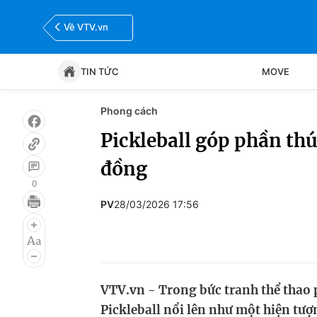
Về VTV.vn
TIN TỨC
MOVE
Phong cách
Tin tức
Move
Pickleball góp phần th
đồng
Bóng đá
Thể thao Điện tử
0
PV
28/03/2026 17:56
VTV.vn - Trong bức tranh thể thao
Pickleball nổi lên như một hiện tượ