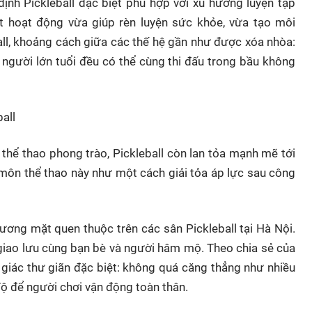
định Pickleball đặc biệt phù hợp với xu hướng luyện tập
t hoạt động vừa giúp rèn luyện sức khỏe, vừa tạo môi
ball, khoảng cách giữa các thế hệ gần như được xóa nhòa:
í người lớn tuổi đều có thể cùng thi đấu trong bầu không
ball
thể thao phong trào, Pickleball còn lan tỏa mạnh mẽ tới
n môn thể thao này như một cách giải tỏa áp lực sau công
ương mặt quen thuộc trên các sân Pickleball tại Hà Nội.
iao lưu cùng bạn bè và người hâm mộ. Theo chia sẻ của
 giác thư giãn đặc biệt: không quá căng thẳng như nhiều
ộ để người chơi vận động toàn thân.