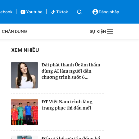
cebook
Youtube
Tiktok
Đăng nhập
CHÂN DUNG
SỰ KIỆN
g
XEM NHIỀU
Sự kiện
Đài phát thanh Úc âm thầm
dùng AI làm người dẫn
Bên lề
chương trình suốt 6...
ĐT Việt Nam trình làng
trang phục thi đấu mới
Đấu giá bộ sưu tập đồng hồ