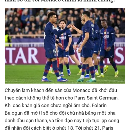
Bóng đá
Thể thao Điện tử
Các môn khác
VIDEO
Bên lề
Chuyến làm khách đến sân của Monaco đã khởi đầu
theo cách không thể tệ hơn cho Paris Saint Germain.
Khi các khán giả còn chưa ngồi ấm chỗ, Folarin
Balogun đã mở tỉ số cho đội chủ nhà bằng một pha
đánh đầu cận thành, và tiền đạo này tiếp tục lập công
để nhân đôi cách biệt ở phút 18. Tới phút 21, Paris