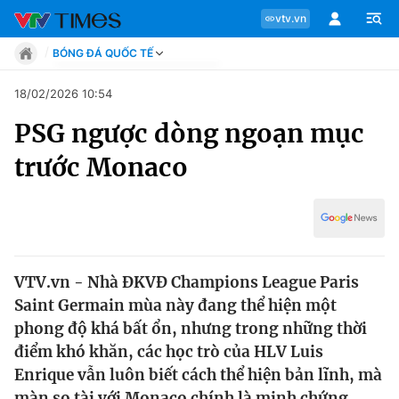
vtv.vn
BÓNG ĐÁ QUỐC TẾ
Tin tức
18/02/2026 10:54
Move
PSG ngược dòng ngoạn mục
Phong cách
Chuyên mục
Chân dung
trước Monaco
Sự kiện
Tin tức
Bóng đá
Thể thao điện tử
Move
Các môn khác
Video
VTV.vn - Nhà ĐKVĐ Champions League Paris
Phong cách
Bên lề
Saint Germain mùa này đang thể hiện một
phong độ khá bất ổn, nhưng trong những thời
Chân dung
điểm khó khăn, các học trò của HLV Luis
Enrique vẫn luôn biết cách thể hiện bản lĩnh, mà
Sự kiện
màn so tài với Monaco chính là minh chứng.