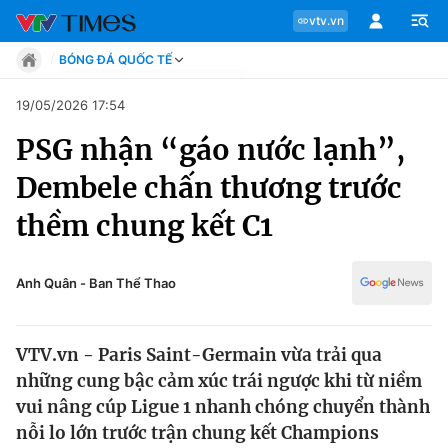
vtv.vn
BÓNG ĐÁ QUỐC TẾ
Tin tức
19/05/2026 17:54
Move
PSG nhận “gáo nước lạnh”,
Phong cách
Chuyên mục
Chân dung
Dembele chấn thương trước
Sự kiện
Tin tức
thềm chung kết C1
Bóng đá
Thể thao điện tử
Move
Các môn khác
Anh Quân - Ban Thể Thao
Video
Phong cách
Bên lề
VTV.vn - Paris Saint-Germain vừa trải qua
Chân dung
những cung bậc cảm xúc trái ngược khi từ niềm
vui nâng cúp Ligue 1 nhanh chóng chuyển thành
nỗi lo lớn trước trận chung kết Champions
Sự kiện