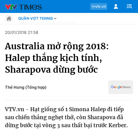
vtv.vn
QUẦN VỢT TENNIS
Tin tức
20/01/2018 21:58
Move
Australia mở rộng 2018:
Phong cách
Chuyên mục
Chân dung
Halep thắng kịch tính,
Sự kiện
Tin tức
Sharapova dừng bước
Bóng đá
Thể thao điện tử
Move
Các môn khác
Thế Hưng (Tổng hợp)
Video
Phong cách
Bên lề
VTV.vn - Hạt giống số 1 Simona Halep đi tiếp
Chân dung
sau chiến thắng nghẹt thở, còn Sharapova đã
dừng bước tại vòng 3 sau thất bại trước Kerber.
Sự kiện