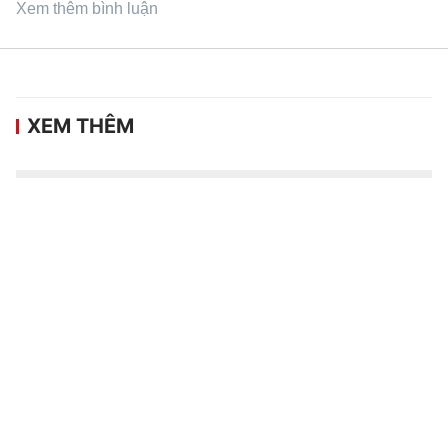
Xem thêm bình luận
XEM THÊM
Khai mạc Giải đua Mô tô địa hình Việt