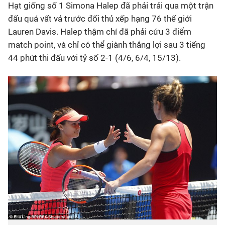
Hạt giống số 1 Simona Halep đã phải trải qua một trận
đấu quá vất vả trước đối thủ xếp hạng 76 thế giới
Bóng đá
Lauren Davis. Halep thậm chí đã phải cứu 3 điểm
match point, và chỉ có thể giành thắng lợi sau 3 tiếng
Thể thao Điện tử
44 phút thi đấu với tỷ số 2-1 (4/6, 6/4, 15/13).
Các môn khác
VIDEO
Bên lề