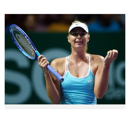
Bóng đá
Thể thao Điện tử
Các môn khác
VIDEO
Bên lề