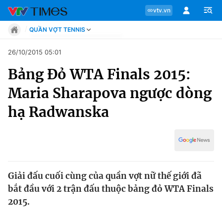
vtv.vn
QUẦN VỢT TENNIS
Tin tức
26/10/2015 05:01
Move
Bảng Đỏ WTA Finals 2015:
Phong cách
Chuyên mục
Chân dung
Maria Sharapova ngược dòng
Sự kiện
Tin tức
hạ Radwanska
Bóng đá
Thể thao điện tử
Move
Các môn khác
Video
Phong cách
Bên lề
Giải đấu cuối cùng của quần vợt nữ thế giới đã
Chân dung
bắt đầu với 2 trận đấu thuộc bảng đỏ WTA Finals
2015.
Sự kiện