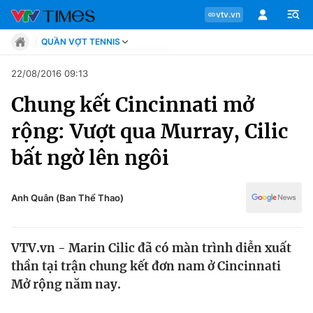
vtv.vn
QUẦN VỢT TENNIS
Tin tức
22/08/2016 09:13
Move
Chung kết Cincinnati mở
Phong cách
Chuyên mục
Chân dung
rộng: Vượt qua Murray, Cilic
Sự kiện
Tin tức
bất ngờ lên ngôi
Bóng đá
Thể thao điện tử
Move
Các môn khác
Anh Quân (Ban Thể Thao)
Video
Phong cách
Bên lề
VTV.vn - Marin Cilic đã có màn trình diễn xuất
Chân dung
thần tại trận chung kết đơn nam ở Cincinnati
Mở rộng năm nay.
Sự kiện