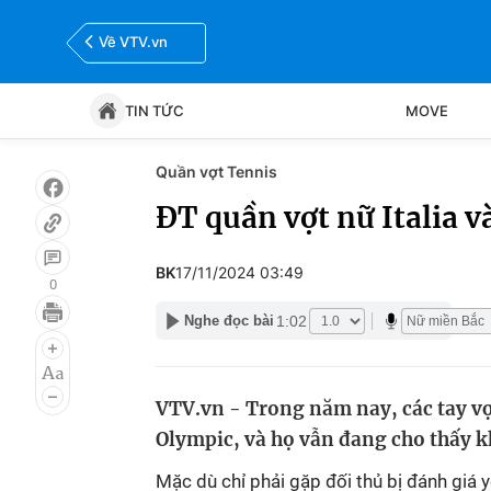
Về VTV.vn
TIN TỨC
MOVE
Quần vợt Tennis
Tin tức
Move
ĐT quần vợt nữ Italia v
Bóng đá
Thể thao Điện tử
BK
17/11/2024 03:49
0
1:02
Nghe đọc bài
VTV.vn - Trong năm nay, các tay vợ
Olympic, và họ vẫn đang cho thấy kh
Mặc dù chỉ phải gặp đối thủ bị đánh giá yế