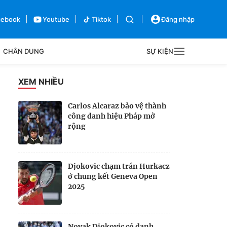
cebook
Youtube
Tiktok
Đăng nhập
CHÂN DUNG
SỰ KIỆN
g
XEM NHIỀU
Sự kiện
Carlos Alcaraz bảo vệ thành
công danh hiệu Pháp mở
Bên lề
rộng
Djokovic chạm trán Hurkacz
ở chung kết Geneva Open
2025
Novak Djokovic có danh