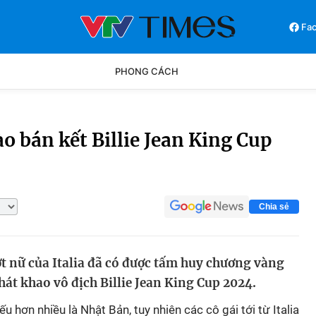
Fa
PHONG CÁCH
Phong cách
Chân dun
ào bán kết Billie Jean King Cup
Các môn khác
Video
Chia sẻ
t nữ của Italia đã có được tấm huy chương vàng
át khao vô địch Billie Jean King Cup 2024.
u hơn nhiều là Nhật Bản, tuy nhiên các cô gái tới từ Italia