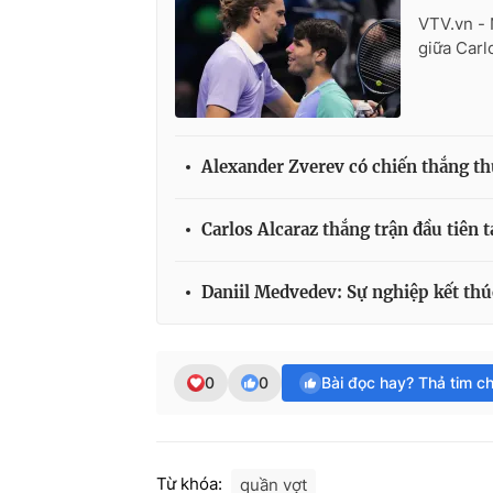
VTV.vn - 
giữa Carl
Alexander Zverev có chiến thắng th
Carlos Alcaraz thắng trận đầu tiên 
Daniil Medvedev: Sự nghiệp kết thú
0
0
Bài đọc hay? Thả tim c
Từ khóa:
quần vợt