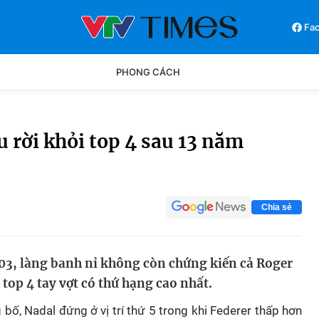
Fa
PHONG CÁCH
Phong cách
Chân dun
u rời khỏi top 4 sau 13 năm
Các môn khác
Video
Chia sẻ
03, làng banh nỉ không còn chứng kiến cả Roger
top 4 tay vợt có thứ hạng cao nhất.
ố, Nadal đứng ở vị trí thứ 5 trong khi Federer thấp hơn