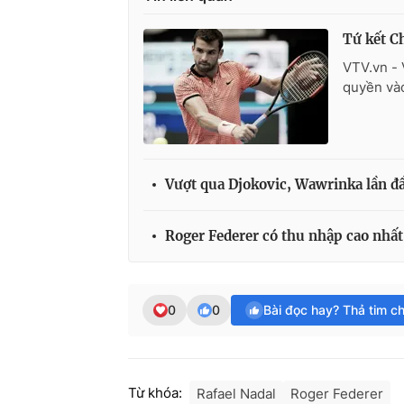
Tứ kết C
VTV.vn - 
quyền vào
Vượt qua Djokovic, Wawrinka lần đầ
Roger Federer có thu nhập cao nhất
0
0
Bài đọc hay? Thả tim c
Từ khóa:
Rafael Nadal
Roger Federer