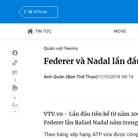
Về VTV.vn
TIN TỨC
MOVE
Quần vợt Tennis
Tin tức
Move
Federer và Nadal lần đầ
Bóng đá
Thể thao Điện tử
Anh Quân (Ban Thể Thao)
11/10/2016 06:14
0
VTV.vn - Lần đầu tiên kể từ năm 20
Federer lẫn Rafael Nadal nằm trong 
Theo bảng xếp hạng ATP vừa được công b