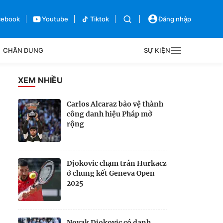
cebook
Youtube
Tiktok
Đăng nhập
CHÂN DUNG
SỰ KIỆN
g
XEM NHIỀU
Sự kiện
Carlos Alcaraz bảo vệ thành
công danh hiệu Pháp mở
Bên lề
rộng
Djokovic chạm trán Hurkacz
ở chung kết Geneva Open
2025
Novak Djokovic có danh