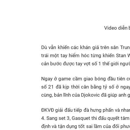
Video diễn 
Dù vẫn khiến các khán giả trên sân Tru
trái một tay hiểm hóc từng khiến Stan
cản bước được tay vợt số 1 thế giới ngườ
Ngay ở game cầm giao bóng đầu tiên củ
số 21 đã kịp thời cân bằng tỷ số ở nga
cùng, bản lĩnh của Djokovic đã giúp anh g
ĐKVĐ giải đấu tiếp đà hưng phấn và nhanh
4. Sang set 3, Gasquet thi đấu quyết tâ
định và tận dụng tốt sai lầm của đối p