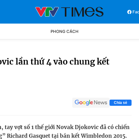
Fa
PHONG CÁCH
Phong cách
Chân dun
vic lần thứ 4 vào chung kết
Các môn khác
Video
Chia sẻ
tay vợt số 1 thế giới Novak Djokovic đã có chiến
g” Richard Gasquet tại bán kết Wimbledon 2015.