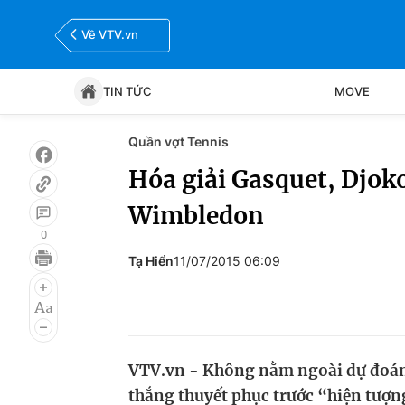
Về VTV.vn
TIN TỨC
MOVE
Quần vợt Tennis
Tin tức
Move
Hóa giải Gasquet, Djoko
Wimbledon
Bóng đá
Thể thao Điện tử
0
Tạ Hiển
11/07/2015 06:09
VTV.vn - Không nằm ngoài dự đoán, 
thắng thuyết phục trước “hiện tượn