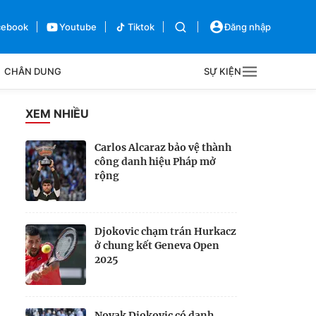
cebook
Youtube
Tiktok
Đăng nhập
CHÂN DUNG
SỰ KIỆN
g
XEM NHIỀU
Sự kiện
Carlos Alcaraz bảo vệ thành
công danh hiệu Pháp mở
Bên lề
rộng
Djokovic chạm trán Hurkacz
ở chung kết Geneva Open
2025
Novak Djokovic có danh