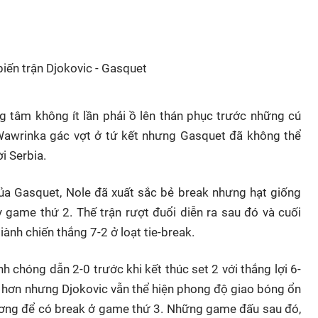
biến trận Djokovic - Gasquet
ng tâm không ít lần phải ồ lên thán phục trước những cú
 Wawrinka gác vợt ở tứ kết nhưng Gasquet đã không thể
i Serbia.
a Gasquet, Nole đã xuất sắc bẻ break nhưng hạt giống
y game thứ 2. Thế trận rượt đuổi diễn ra sau đó và cuối
iành chiến thắng 7-2 ở loạt tie-break.
 chóng dẫn 2-0 trước khi kết thúc set 2 với thắng lợi 6-
m hơn nhưng Djokovic vẫn thể hiện phong độ giao bóng ổn
hương để có break ở game thứ 3. Những game đấu sau đó,