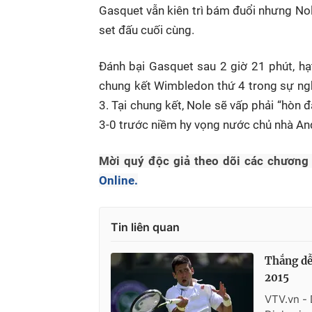
Gasquet vẫn kiên trì bám đuổi nhưng Nole 
set đấu cuối cùng.
Đánh bại Gasquet sau 2 giờ 21 phút, hạ
chung kết Wimbledon thứ 4 trong sự ngh
3. Tại chung kết, Nole sẽ vấp phải “hòn 
3-0 trước niềm hy vọng nước chủ nhà Andy
Mời quý độc giả theo dõi các chương
Online.
Tin liên quan
Thắng dễ
2015
VTV.vn - 