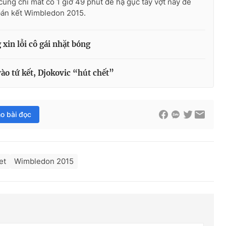
cũng chỉ mất có 1 giờ 49 phút để hạ gục tay vợt này để
bán kết Wimbledon 2015.
xin lỗi cô gái nhặt bóng
ào tứ kết, Djokovic “hút chết”
ho bài đọc
et
Wimbledon 2015