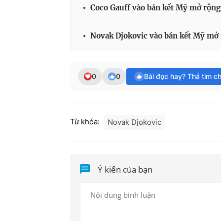
Coco Gauff vào bán kết Mỹ mở rộng
Novak Djokovic vào bán kết Mỹ mở
0
0
Bài đọc hay? Thả tim c
Từ khóa:
Novak Djokovic
Ý kiến của bạn