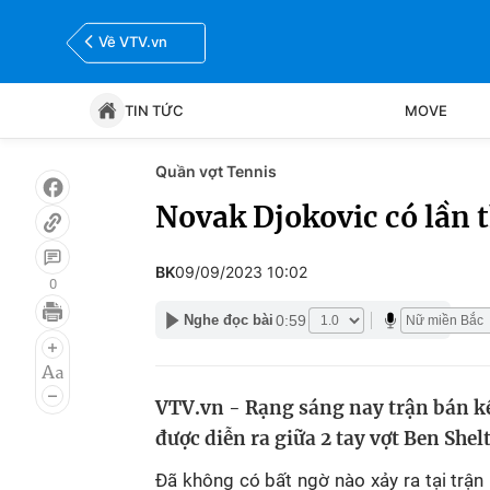
Về VTV.vn
TIN TỨC
MOVE
Quần vợt Tennis
Tin tức
Move
Novak Djokovic có lần 
Bóng đá
Thể thao Điện tử
BK
09/09/2023 10:02
0
0:59
Nghe đọc bài
VTV.vn - Rạng sáng nay trận bán k
được diễn ra giữa 2 tay vợt Ben She
Đã không có bất ngờ nào xảy ra tại trậ