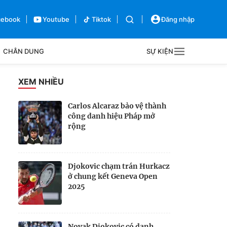
cebook
Youtube
Tiktok
Đăng nhập
CHÂN DUNG
SỰ KIỆN
g
XEM NHIỀU
Sự kiện
Carlos Alcaraz bảo vệ thành
công danh hiệu Pháp mở
Bên lề
rộng
Djokovic chạm trán Hurkacz
ở chung kết Geneva Open
2025
Novak Djokovic có danh