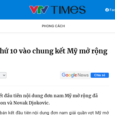
Fa
PHONG CÁCH
Phong cách
Chân dun
thứ 10 vào chung kết Mỹ mở rộng
Các môn khác
Video
Chia sẻ
ết đầu tiên nội dung đơn nam Mỹ mở rộng đã
lton và Novak Djokovic.
n bán kết đầu tiên nội dung đơn nam giải quần vợt Mỹ mở