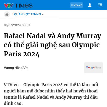
vtv.vn
QUẦN VỢT TENNIS
Tin tức
18/07/2024 06:31
Move
Rafael Nadal và Andy Murray
Phong cách
Chuyên mục
Chân dung
có thể giải nghệ sau Olympic
Sự kiện
Tin tức
Paris 2024
Bóng đá
Thể thao điện tử
Move
Các môn khác
Vương Hãn (AP)
Video
Phong cách
Bên lề
VTV.vn - Olympic Paris 2024 có thể là lần cuối
Chân dung
người hâm mộ được nhìn thấy hai huyền thoại
tennis là Rafael Nadal và Andy Murray thi đấu
đỉnh cao.
Sự kiện