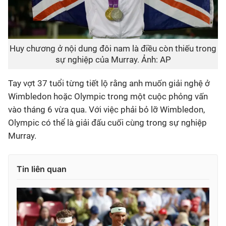
Huy chương ở nội dung đôi nam là điều còn thiếu trong
sự nghiệp của Murray. Ảnh: AP
Tay vợt 37 tuổi từng tiết lộ rằng anh muốn giải nghệ ở
Wimbledon hoặc Olympic trong một cuộc phỏng vấn
vào tháng 6 vừa qua. Với việc phải bỏ lỡ Wimbledon,
Olympic có thể là giải đấu cuối cùng trong sự nghiệp
Murray.
Tin liên quan