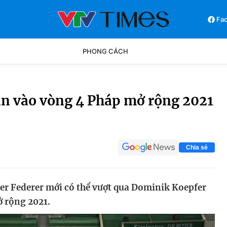
Fa
PHONG CÁCH
Phong cách
Chân dun
ằn vào vòng 4 Pháp mở rộng 2021
Các môn khác
Video
Chia sẻ
ger Federer mới có thể vượt qua Dominik Koepfer
ở rộng 2021.