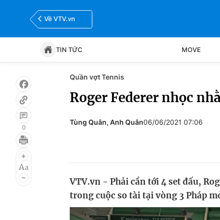
Về VTV.vn
TIN TỨC
MOVE
Quần vợt Tennis
Tin tức
Move
Roger Federer nhọc nh
Bóng đá
Thể thao Điện tử
Tùng Quân, Anh Quân
06/06/2021 07:06
0
VTV.vn - Phải cần tới 4 set đấu, Ro
trong cuộc so tài tại vòng 3 Pháp m