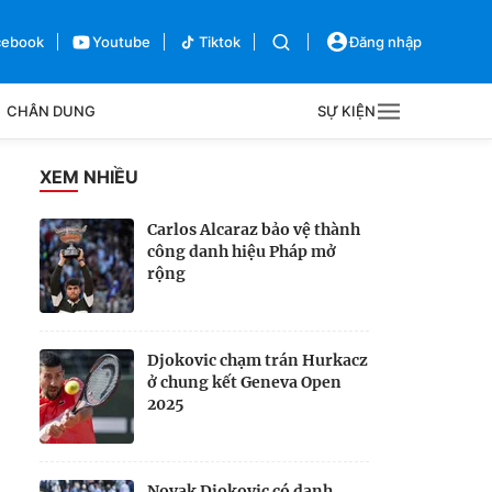
cebook
Youtube
Tiktok
Đăng nhập
CHÂN DUNG
SỰ KIỆN
g
XEM NHIỀU
Sự kiện
Carlos Alcaraz bảo vệ thành
công danh hiệu Pháp mở
Bên lề
rộng
Djokovic chạm trán Hurkacz
ở chung kết Geneva Open
2025
Novak Djokovic có danh