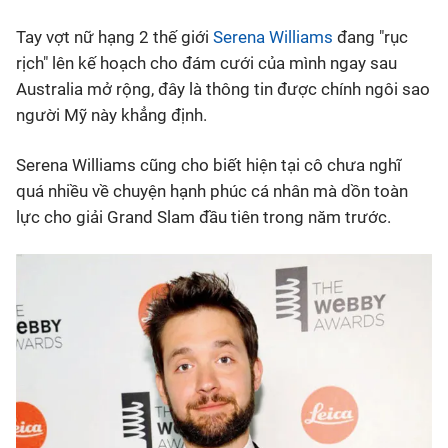
Tay vợt nữ hạng 2 thế giới
Serena Williams
đang "rục
Bóng đá
rịch" lên kế hoạch cho đám cưới của mình ngay sau
Australia mở rộng, đây là thông tin được chính ngôi sao
Thể thao Điện tử
người Mỹ này khẳng định.
Các môn khác
Serena Williams cũng cho biết hiện tại cô chưa nghĩ
quá nhiều về chuyện hạnh phúc cá nhân mà dồn toàn
VIDEO
lực cho giải Grand Slam đầu tiên trong năm trước.
Bên lề