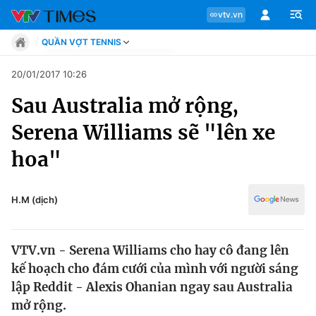
vtv.vn
QUẦN VỢT TENNIS
Tin tức
20/01/2017 10:26
Move
Sau Australia mở rộng,
Phong cách
Chuyên mục
Chân dung
Serena Williams sẽ "lên xe
Sự kiện
Tin tức
hoa"
Bóng đá
Thể thao điện tử
Move
Các môn khác
H.M (dịch)
Video
Phong cách
Bên lề
VTV.vn - Serena Williams cho hay cô đang lên
Chân dung
kế hoạch cho đám cưới của mình với người sáng
lập Reddit - Alexis Ohanian ngay sau Australia
mở rộng.
Sự kiện