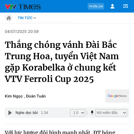
vtv.vn
TIN TỨC
Tin tức
04/07/2025 20:59
Move
Thắng chóng vánh Đài Bắc
Phong cách
Chuyên mục
Chân dung
Trung Hoa, tuyển Việt Nam
Sự kiện
Tin tức
gặp Korabelka ở chung kết
Bóng đá
Thể thao điện tử
VTV Ferroli Cup 2025
Move
Các môn khác
Video
Phong cách
Kim Ngọc , Đoàn Tuấn
Bên lề
Chân dung
Nghe đọc bài
1:34
Sự kiện
Với lực lượng đội hình mạnh nhất, ĐT bóng