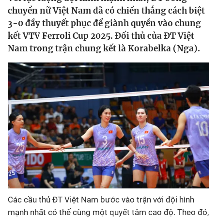
chuyền nữ Việt Nam đã có chiến thắng cách biệt
Bóng đá
3-0 đầy thuyết phục để giành quyền vào chung
kết VTV Ferroli Cup 2025. Đối thủ của ĐT Việt
Nam trong trận chung kết là Korabelka (Nga).
Thể thao Điện tử
Các môn khác
VIDEO
Bên lề
Các cầu thủ ĐT Việt Nam bước vào trận với đội hình
mạnh nhất có thể cùng một quyết tâm cao độ. Theo đó,