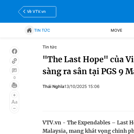
Về VTV.vn
TIN TỨC
MOVE
Tin tức
Tin tức
Move
"The Last Hope" của V
sàng ra sân tại PGS 9 M
Bóng đá
Thể thao Điện tử
0
Thái Nghĩa
13/10/2025 15:06
VTV.vn - The Expendables – Last Ho
Malaysia, mang khát vọng chinh ph