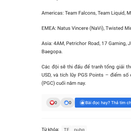
Americas: Team Falcons, Team Liquid, Mi
EMEA: Natus Vincere (NaVi), Twisted Min
Asia: 4AM, Petrichor Road, 17 Gaming, 
Baegopa.
Các đội sẽ thi đấu để tranh tổng giải 
USD, và tích lũy PGS Points – điểm s
(PGC) cuối năm nay.
0
0
Bài đọc hay? Thả tim c
Từ khóa:
TE
pubg