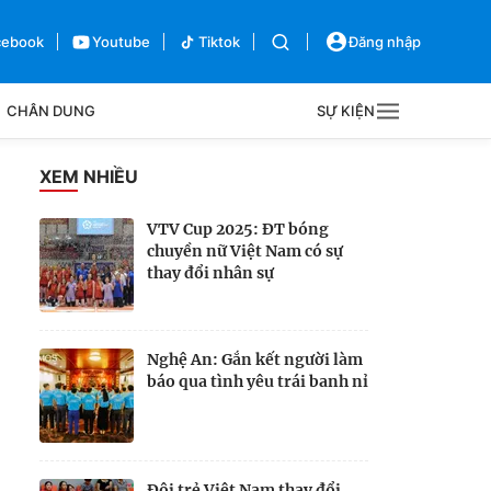
cebook
Youtube
Tiktok
Đăng nhập
CHÂN DUNG
SỰ KIỆN
g
XEM NHIỀU
Sự kiện
VTV Cup 2025: ĐT bóng
chuyền nữ Việt Nam có sự
Bên lề
thay đổi nhân sự
Nghệ An: Gắn kết người làm
báo qua tình yêu trái banh nỉ
Đội trẻ Việt Nam thay đổi