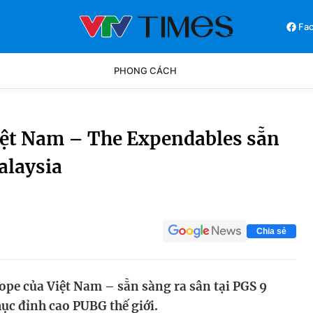
Fa
PHONG CÁCH
Phong cách
Chân dun
iệt Nam – The Expendables sẵn
alaysia
Các môn khác
Video
Chia sẻ
pe của Việt Nam – sẵn sàng ra sân tại PGS 9
ục đỉnh cao PUBG thế giới.