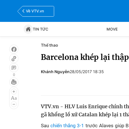
Về VTV.vn
TIN TỨC
MOVE
Thể thao
Tin tức
Move
Barcelona khép lại thập
Bóng đá
Thể thao Điện tử
Khánh Nguyễn
28/05/2017 18:35
0
VTV.vn - HLV Luis Enrique chính th
gã khổng lồ xứ Catalan khép lại 1 th
Sau
chiến thắng 3-1
trước Alaves giúp B