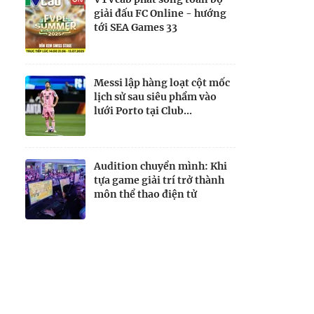
giải đấu FC Online - hướng
tới SEA Games 33
Messi lập hàng loạt cột mốc
lịch sử sau siêu phẩm vào
lưới Porto tại Club...
Audition chuyển mình: Khi
tựa game giải trí trở thành
môn thể thao điện tử