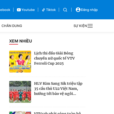
cebook
Youtube
Tiktok
Đăng nhập
CHÂN DUNG
SỰ KIỆN
g
XEM NHIỀU
Sự kiện
Lịch thi đấu Giải Bóng
chuyền nữ quốc tế VTV
Bên lề
Ferroli Cup 2025
HLV Kim Sang Sik triệu tập
35 cầu thủ U22 Việt Nam,
hướng tới bảo vệ ngôi...
VTVcab phát sóng toàn bộ