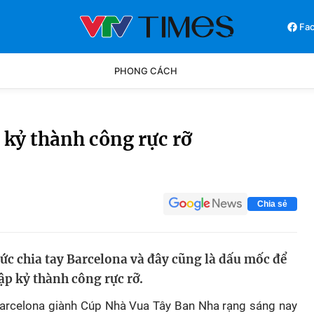
Fa
PHONG CÁCH
Phong cách
Chân dun
 kỷ thành công rực rỡ
Các môn khác
Video
Chia sẻ
ức chia tay Barcelona và đây cũng là dấu mốc để
ập kỷ thành công rực rỡ.
arcelona giành Cúp Nhà Vua Tây Ban Nha rạng sáng nay